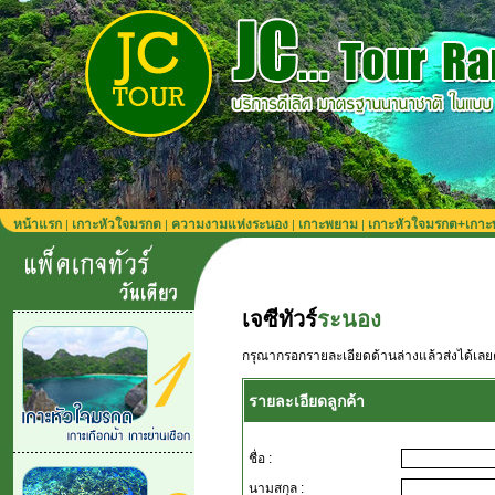
หน้าแรก
เกาะหัวใจมรกต
ความงามแห่งระนอง
เกาะพยาม
เกาะหัวใจมรกต+เกา
|
|
|
|
เจซีทัวร์
ระนอง
กรุณากรอกรายละเอียดด้านล่างแล้วส่งได้เลย
รายละเอียดลูกค้า
ชื่อ :
นามสกุล :