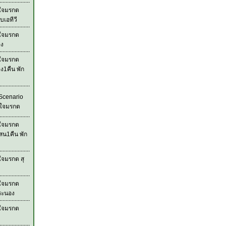
วใจมรกต
บเอทีวี
วใจมรกต
อง
วใจมรกต
ง1คืน พัก
Scenario
วใจมรกต
วใจมรกต
สน1คืน พัก
ใจมรกต สุ
วใจมรกต
ระนอง
วใจมรกต