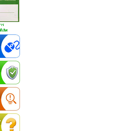
การ
ีเลิศ