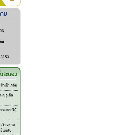
:
03
our
53153
้าเย็นกลับ
ะบลูเอ้อ
กาะดอกไม้
หัวใจมรกต
เย็นกลับ