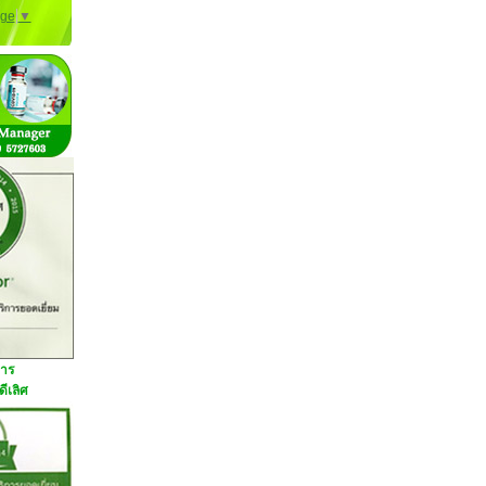
age
▼
การ
ีเลิศ