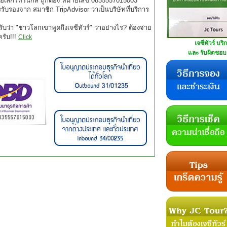
 อิเล็กโทรนิกส์ ถูกต้อง หมายเลข 0835557015003
บการรับรองจาก สมาชิก TripAdvisor ว่าเป็นบริษัทที่บริการ
บว่า "ชาวโลกเขาพูดถึงเจซีทัวร์" ว่าอย่างไร? ต้องจ่าย
ครับ!!!
Click
เจซีทัวร์ บริ
และ รับผิดชอบด