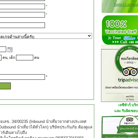
Select Langu
*
*
คน, เด็ก
คน
*
เจซีทัวร์ บริ
และ รับผิดชอบด
มายเลข..34/00235 (Inbound นำเที่ยวจากต่างประเทศ
tbound นำเที่ยวได้ทั่วโลก) บริษัทประกันภัย ต้องดูแล
ัวร์เดินทางไปถึง