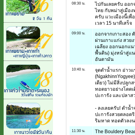
08:30 น.
ไปกันเลยครับ ออกจ
ไทย กับพม่าสู่เมือ
ครับ แวะเมืองนี้เพ
เวลา 15 นาทีเสร็จ
09:00 น.
ออกจากเกาะสอง ตัดผ่
ผ่านเกาะแก่ง สวยง
เฉลียง ออกนอกแนวเ
พื้นดิน) มุ่งหน้าสู่แ
อันดามัน
10:40 น.
จุดดำน้ำแรก อ่าวแ
(NgakhinnYogyee) เ
เดียว) ไม่มีสิ่งปล
ทอดยาวอย่างโดดเด
ปะการัง และปลาสวย
- ลงเลยครับ! ดำน้ำ
ปะการังสวยตลอดริ
ริมหาด ทอดตัวลงนอ
11:30 น.
The Bouldery Beac