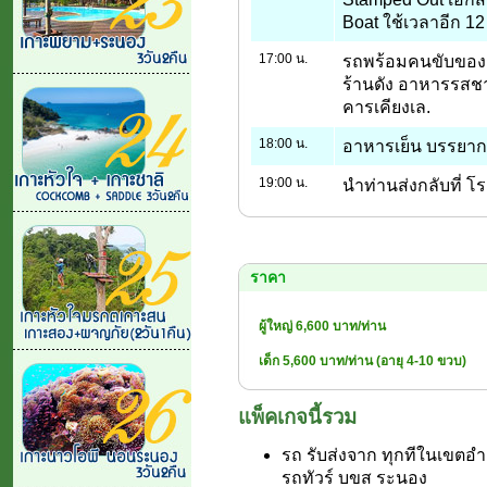
Boat ใช้เวลาอีก 12
17:00 น.
รถพร้อมคนขับของเจซ
ร้านดัง อาหารรสชา
คารเคียงเล.
18:00 น.
อาหารเย็น บรรยาก
19:00 น.
นำท่านส่งกลับที่ โ
ราคา
ผู้ใหญ่ 6,600 บาท/ท่าน
เด็ก 5,600 บาท/ท่าน (อายุ 4-10 ขวบ)
แพ็คเกจนี้รวม
รถ รับส่งจาก ทุกทีในเขตอ
รถทัวร์ บขส ระนอง