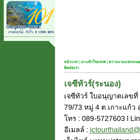
หน้าแรก
|
เกาะหัวใจมรกต
|
ความงามแห่งระนอ
ติดต่อเรา
เจซีทัวร์(ระนอง)
เจซีทัวร์ ใบอนุญาตเลขท
79/73 หมู่ 4 ต.เกาะแก้ว อ
โทร : 089-5727603 l Lin
อีเมลล์ :
jctourthailand