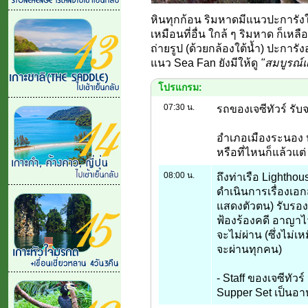
หินทุกก้อน ริมหาดมีแนวปะการังให้
เหมือนที่อื่น ใกล้ ๆ ริมหาด ก็เห
ถ่ายรูป (ด้วยกล้องใต้น้ำ) ปะการั
แนว Sea Fan ยังมีให้ดู
"สมบูรณ์แ
โปรแกรม:
07:30 น.
รถของเจซีทัวร์ รับ
อำเภอเมืองระนอง 
หรือที่ไหนก็แล้วแ
08:00 น.
ถึงท่าเรือ Lightho
ดำเนินการเรื่องเอกส
แสดงตัวตน) รับรองผ่
ฟ้องร้องคดี อาญาไว
จะไม่ผ่าน (ซึ่งไม่
จะผ่านทุกคน)
- Staff ของเจซีทัว
Supper Set เป็นอา