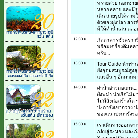
ทรายสวย นอกชายฝั่
หลากหลาย และมีรูป
เดิน ถ่ายรูปได้ตาม
ตัวของฝูงปลา สาร
มีให้ดำน้ำเล่น ต
12:30 น.
ภัตตาคารชั่วคราวร
พร้อมเครื่องดื่ม
ครับ...
13:30 น.
Tour Guide นำท่านเ
ยังอุดมสมบูรณ์สูงสุด
และอื่น ๆ อีกมากมา
14:30 น.
ดำน้ำอ่าวมอแกน..
ฝั่งพม่า นำเรือไม้
ไม่มีสิ่งก่อสร้างใด
ปะการังเขากวาง ป
ของแนวปะการังรอ
15:30 น.
เราเดินทางออกจาก 
กลับสู่ระนอง และก
Stamped Out เอก