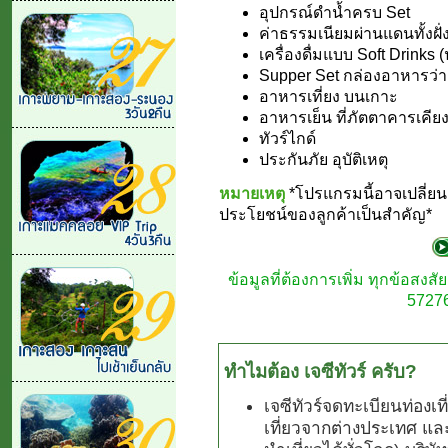
อุปกรณ์ดำน้ำครบ Set
ค่าธรรมเนียมผ่านแดนทั้งฝั
เครื่องดื่มแบบ Soft Drinks 
Supper Set กล่องอาหารว่า
อาหารเที่ยง บนเกาะ
อาหารเย็น ที่ภัตตาคารเคีย
ทัวร์ไกด์
ประกันภัย อุบัติเหตุ
หมายเหตุ
*โปรแกรมนี้อาจเปลี่
ประโยชน์ของลูกค้าเป็นสำคัญ*
ข้อมูลที่ต้องการเพิ่ม ทุกข้อสง
57276
ทำไมต้อง เจซีทัวร์ ครับ?
เจซีทัวร์จดทะเบียนท่องเ
เที่ยวจากต่างประเทศ แล