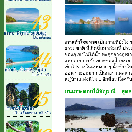
เกาะหัวใจมรกต
เป็นเกาะที่ยังไ
ธรรมชาติ ที่เกิดขึ้นมาก่อนนี้ ปร
ของภูเขาไฟใต้น้ำ ทะลุกลางภูเขา
และจากการกัดเซาะของน้ำทะเล ท
เข้าไปข้างในแบบง่าย ๆ น้ำข้างใน
อ่อน ๆ เยอะมาก เป็นกอๆ แต่ละก
หมู่บ้านแห่งนีโม่... อีกชื่อหนึ่งครับ
บนเกาะดอกไม้อัญมณี... สุด