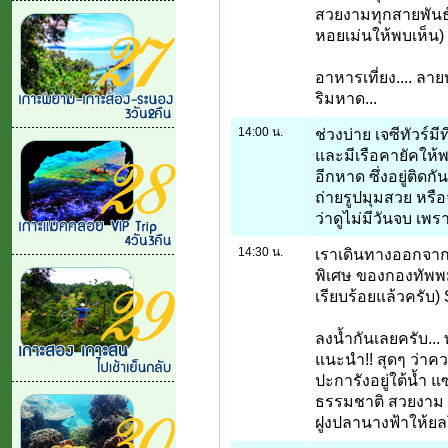
สวยงามทุกสายพันธุ์
หอยเม่นให้พบเห็น)
อาหารเที่ยง.... ลา
ริมหาด...
14:00 น.
ช่วงบ่าย เจซีทัวร์ม
และมีเรือคายัคให้
อีกหาด ซึ่งอยู่ติดก
ถ่ายรูปมุมสวย หรือ
ว่าดูไม่มีวันจบ เพร
14:30 น.
เราเดินทางออกจาก
พิเศษ ของกองทัพพม
เรียบร้อยแล้วครับ) 
ลงน้ำกันเลยครับ... 
แนะนำ!! สุดๆ ว่าคว
ปะการังอยู่ใต้น้ำ
ธรรมชาติ สวยงาม ย
ฝูงปลานางฟ้าให้ยล