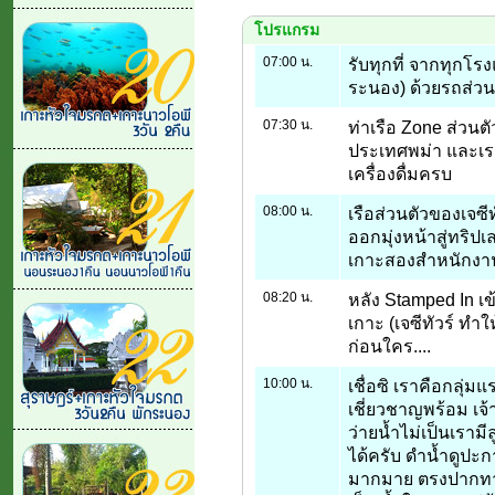
โปรแกรม
07:00 น.
รับทุกที่ จากทุกโรง
ระนอง) ด้วยรถส่วน
07:30 น.
ท่าเรือ Zone ส่วนต
ประเทศพม่า และเร
เครื่องดื่มครบ
08:00 น.
เรือส่วนตัวของเจซี
ออกมุ่งหน้าสู่ทริป
เกาะสองสำหนักงาน
08:20 น.
หลัง Stamped In เ
เกาะ (เจซีทัวร์ ทำใ
ก่อนใคร....
10:00 น.
เชื่อซิ เราคือกลุ่ม
เชี่ยวชาญพร้อม เจ้
ว่ายน้ำไม่เป็นเรามี
ได้ครับ ดำน้ำดูปะก
มากมาย ตรงปากทางเ