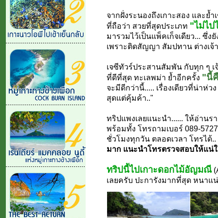
จากฝั่งระนองถึงเกาะสอง และย้ำเข้า
"ไม่ไปไ
ที่ถือว่า สวยที่สุดประเภท
มารวมไว้เป็นแพ็คเก็จเดียว... ซึ่
เพราะติดสัญญา สัมปทาน ต่างเจ้
เจซีทัวร์ประสานสัมพัน กับทุก ๆ
"นี้
ที่ดีที่สุด ทะเลพม่า ย้ำอีกครั้ง
จะมีดีกว่านี้..... เรื่องเดียวที่น่า
สุดแต่คุ้มค้า.."
ทริปแพงเลยแนะนำ...... ให้อ่านรา
พร้อมทั้ง โทรถามเบอร์ 089-57276
ชั่วโมงทุกวัน ตลอดเวลา โทรได้..
มาก แนะนำโทรตรวจสอบให้แน่ใจท
ทริปนี้ไปเกาะดอกไม้อัญมณี
(
เลยครับ ปะการังมากที่สุด หนาแน่น