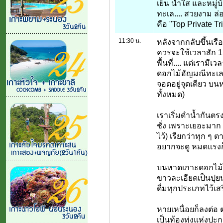
เย็น น้ำใส และหมู
ทะเล.... สวยงาม ล่
คือ "Top Private Tr
11:30 น.
หลังจากกลับขึ้นเรือแ
ควรจะใช้เวลาสัก 1 
พื้นที่.... แต่เรามี
ดอกไม้อัญมณีทะเล 
จอดอยู่จุดเดียว บนห
ทั้งหมด)
เราเริ่มดำน้ำกันตรง
ชั่ง เพราะเยอะมาก 
ไว้) เรียกว่าทุก ๆ 
อยากจะดู หมดแรงก็
บนหาดเกาะดอกไม้
ขาวละเอียดเป็นปุยน
ดื่มทุกประเภทไว้เสร
หายเหนื่อยก็ลงต่อ ต
เป็นท้องทุ่งแห่งปะ