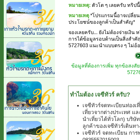
หมายเหตุ:
ตัวโต ๆ เลยครับ ทริปนี
หมายเหตุ
*โปรแกรมนี้อาจเปลี่
ประโยชน์ของลูกค้าเป็นสำคัญ*
จองเลยครับ... ยังไม่ต้องจ่ายเง
การได้ข้อมูลรอบด้านเป็นสิ่งสำคั
5727603 แนะนำแบบตรง ๆ ไม่อ้อม
ข้อมูลที่ต้องการเพิ่ม ทุกข้อสง
57276
ทำไมต้อง เจซีทัวร์ ครับ?
เจซีทัวร์จดทะเบียนท่องเ
เที่ยวจากต่างประเทศ แล
นำเที่ยวได้ทั่วโลก) บริษั
ลูกค้าของเจซีทัวร์เดินทา
เจซีทัวร์ จดทะเบียน การ
0835557015003