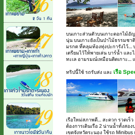
บนเกาะส่วนตัวบนเกาะดอกไม้อั
นุ่น บนเกาะยังเป็นป่าไม้ธรรมชาต
มรกต ที่คลุมท้องทุ่งปะการังไว้...
เตรียมไว้ให้พายเล่น บาร์น้ำ และไ
ทะเล อามรมณ์เหมือนติดเกาะ... แต
เรือ Sp
ทริปนี้ใช้ รถรับส่ง และ
เรือใหม่สภาพดี... สะดวก รวดเร็ว
ต้องการเดินเรือ 2 น่านน้ำทั้งสอ
เขตจังหวัดระนอง ใช้รถ Minibus