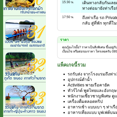
15:30 น.
เดินทางกลับกันเลย
ทางต่อมายังท่าเรือ
17:50 น.
ถึงท่าเรือ รถ Priva
กลับ สู่ที่พัก ทุกที่
ราคา
คุณรู้อะไรมั๊ย? ราคาเป็นสิ่งพิเศษ ขึ้นอยู่
เงื่อนไข หรือต่อรองราคา โทรเลยครับ 08
แพ็คเกจนี้รวม
รถรับส่ง จากโรงแรมถึงท่าเ
อุปกรณ์ดำน้ำ
Activities พายเรือคายัค
ทัวร์ไกด์ พูดไทยและอังกฤษ
พนักงานเชี่ยวชาญพิเศษ ดู
เครื่องดื่มตลอดทริป
อาหารเช้า แบบเบา ๆ ท่าเรื
อาหารเที่ยงแบบ บุฟเฟต์บ