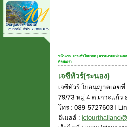
หน้าแรก
|
เกาะหัวใจมรกต
|
ความงามแห่งระนอ
ติดต่อเรา
เจซีทัวร์(ระนอง)
เจซีทัวร์ ใบอนุญาตเลขท
79/73 หมู่ 4 ต.เกาะแก้ว อ
โทร : 089-5727603 l Lin
อีเมลล์ :
jctourthailand