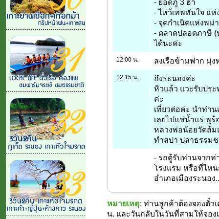
- ยอดภู 3 ฮา
- ไหว้เทพทันใจ แห่ง
- จุดกำเนิดแห่งพม่า
- ตลาดปลอดภาษี (ปลอ
ได้นะค่ะ
12:00 น.
ลงเรือข้ามฟาก มุ่ง
12:15 น.
ถึงระนองค่ะ
หิวแล้ว แวะรับประ
ค่ะ
เที่ยวต่อค่ะ นำท่า
เลยไปแช่น้ำแร่ พุร
หลวงพ่อน้อยวัดส้ม
ทำสปา ปลาธรรมชาต
- รถตู้รับท่านจากท่า
โรงแรม หรือที่ไหน
อำเภอเมืองระนอง..
หมายเหตุ:
ท่านลูกค้าต้องจองตั๋วเ
น. และวันกลับในวันที่สามให้จองเ