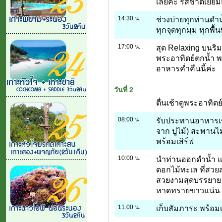
เลยค่ะ รสชาติเยี่ย
14:30 น.
ช่วงบ่ายทุกท่านด
ทุกจุดทุกมุม ทุกพื
17:00 น.
สุด Relaxing บนร
พระอาทิตย์ตกน้ำ พร
อาหารค่ำคืนนี้ค่ะ
วันที่ 2
ตื่นเช้าดูพระอาทิตย
08:00 น
รับประทานอาหารเช
จาก ปูไม้) สะพานไม
พร้อมเสิร์ฟ
10:00 น.
นำท่านออกดำน้ำ และ
ดอกไม้ทะเล ที่สวยส
สวยงามสุดบรรยาย 
หาดทรายขาวแน่น ละ
11.00 น.
เก็บสัมภาระ พร้อมเ