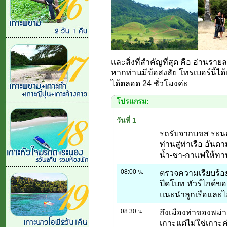
และสิ่งที่สำคัญที่สุด คือ อ่านรา
หากท่านมีข้อสงสัย โทรเบอร์นี้ได
ได้ตลอด 24 ชั่วโมงค่ะ
โปรแกรม:
วันที่ 1
รถรับจากบขส ระนอง
ท่านสู่ท่าเรือ อันด
น้ำ-ชา-กาแฟให้ทา
08:00 น.
ตรวจความเรียบร้อย
ปีดโบท ทัวร์ไกด์ข
แนะนำลูกเรือและไก
08:30 น.
ถึงเมืองท่าของพม่า
เกาะแต่ไม่ใช่เกาะค