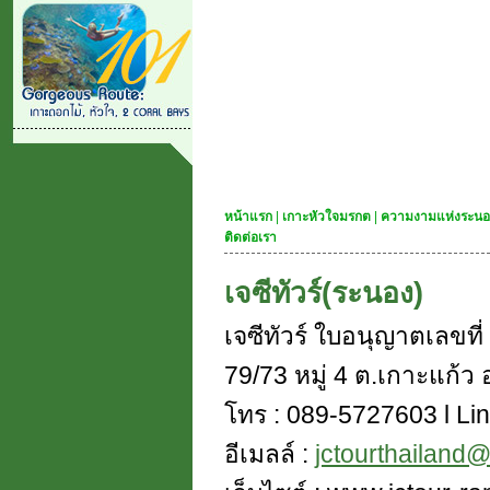
หน้าแรก
|
เกาะหัวใจมรกต
|
ความงามแห่งระนอ
ติดต่อเรา
เจซีทัวร์(ระนอง)
เจซีทัวร์ ใบอนุญาตเลขท
79/73 หมู่ 4 ต.เกาะแก้ว อ
โทร : 089-5727603 l Lin
อีเมลล์ :
jctourthailand