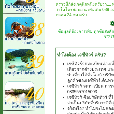
คราวนี้ก็สังเกตุนิดหนึ่งครับว่า...
ว่าให้โทรสอบถามเพิ่มเติม 089-5
ตลอด 24 ชม ครับ....
ข้อมูลที่ต้องการเพิ่ม ทุกข้อสง
57276
ทำไมต้อง เจซีทัวร์ ครับ?
เจซีทัวร์จดทะเบียนท่องเ
เที่ยวจากต่างประเทศ แล
นำเที่ยวได้ทั่วโลก) บริษั
ลูกค้าของเจซีทัวร์เดินทา
เจซีทัวร์ จดทะเบียน การ
0835557015003
เจซีทัวร์ คือบริษัททัวร์ 
ว่าเป็นบริษัทที่บริการดีที
จริงหรือ? ทำไมจะไม่ลองอ
ว่าอย่างไร? ต้องจ่ายค่า