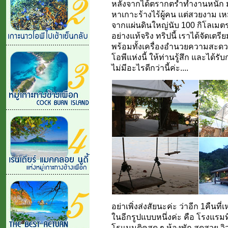
หลังจากได้ตรากตรำทำงานหนัก 
หาเกาะร้างไร้ผู้คน แต่สวยงาม เห
จากแผ่นดินใหญ่นับ 100 กิโลเมตร 
อย่างแท้จริง ทริปนี้ เราได้จัด
พร้อมทั้งเครื่องอำนวยความสะดวก
โอพีแห่งนี้ ให้ท่านรู้สึก และได้
ไม่มีอะไรดีกว่านี้ค่ะ....
อย่าเพิ่งส่งสัยนะค่ะ ว่าอีก 1คื
ในอีกรูปแบบหนึ่งค่ะ คือ โรงแรมที
โรแมนติคสุด ๆ ห้องพัก สุดสวย วิ