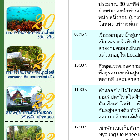
ประมาณ 30 นาทีค่ะ
ฝ่ายพม่าจะนำท่า
พม่า หนึ่งรอบ (บางท
โอพีค่ะ เพราะที่เกา
08:45 น.
เรือออกมุ่งหน้าสู่เ
เบื่อ เพราะวิวทิวท
สวยงามตลอดเส้นทาง
แล้วแต่อยู่ใน Locat
10:00 น.
ถึงจุดแรกของความตื
ที่อยู่รอบ เขาหินปู
หลากสี และปลาส
11:30 น.
ห่างออกไปไม่ไกลม
มอเร่ ปลาไหลไฟฟ้า
มัน คือเสาไฟฟ้า.. ห
กันอยู่หลายตัว ทัว
ออกมา ด้วยมนต์ดำ
12:30 น.
เข้าพักแบะเก็บสัมภ
Nyaung Oo Phee Isl