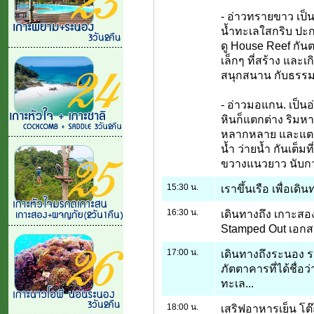
- อ่าวทรายขาว เป
น้ำทะเลใสกริบ ปะกา
ดู House Reef กันตร
เล็กๆ ที่สร้าง และ
สนุกสนาน กับธรรมช
- อ่าวมอแกน. เป็นอ
หินก็แตกต่าง ริมหา
หลากหลาย และแตกต่า
น้ำ ว่ายน้ำ กันเต็มท
ขวางแนวยาว นับกว
15:30 น.
เราขึ้นเรือ เพื่อเด
16:30 น.
เดินทางถึง เกาะสอง
Stamped Out เอก
17:00 น.
เดินทางถึงระนอง รถข
ภัตตาคารที่ได้ชื่อว
ทะเล...
18:00 น.
เสริฟอาหารเย็น โ