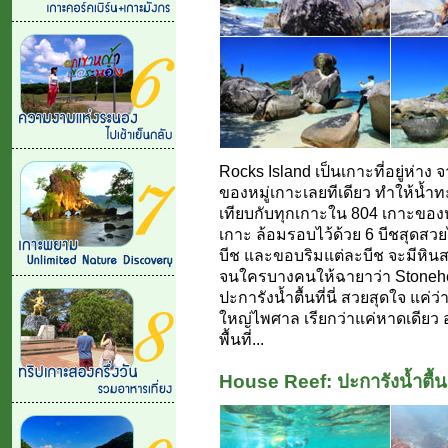
Rocks Island เป็นเกาะที่อยู่ห่าง
ของหมู่เกาะเลยทีเดียว ทำให้น้ำทะเล
เทียบกับทุกเกาะใน 804 เกาะของห
เกาะ ล้อมรอบไว้ด้วย 6 บีชสุดสวยไ
บีช และขอบริมแต่ละบีช จะมีหิน
จนใครบางคนให้ฉายาว่า Stonehen
ปะการังน้ำตื้นที่นี่ สวยสุดใจ แค
ใหญ่ไพศาล เรียกว่าแค่หาดเดียว 
พื้นที่...
House Reef: ปะการังน้ำตื้น