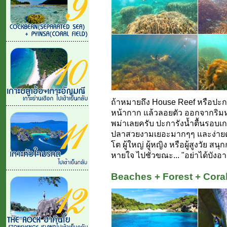
ถ้าหมายถึง House Reef หรือปะการั
หน้ากาก แล้วลอยตัว ออกจากริมหา
พม่าเลยครับ ปะการังน้ำตื้นรอบ
ปลาสวยงามเยอะมากๆๆ และง่ายดาย ต
โต ผู้ใหญ่ ผู้หญิง หรือผู้สูงวัย สนุ
หายใจ ไปชั่วขณะ... "อย่าได้บังอา
Beaches + Forest + Cora