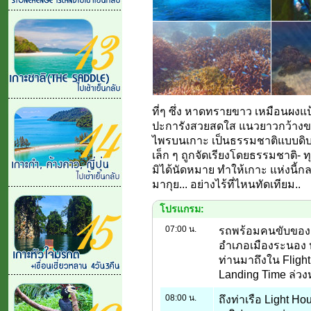
ที่ๆ ซึ่ง หาดทรายขาว เหมือนผงแ
ปะการังสวยสดใส แนวยาวกว้างขว
ไพรบนเกาะ เป็นธรรมชาติแบบดิ
เล็ก ๆ ถูกจัดเรียงโดยธรรมชาติ-
มิได้นัดหมาย ทำให้เกาะ แห่งนี้กล
มากุย... อย่างไร้ที่ไหนทัดเทียม..
โปรแกรม:
07:00 น.
รถพร้อมคนขับของเจ
อำเภอเมืองระนอง
ท่านมาถึงใน Flight เ
Landing Time ล่วง
08:00 น.
ถึงท่าเรือ Light H