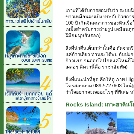
เกาะที่ได้รับการยอมรับว่า ระบบน
ขาวเหมือนผงแป้ง ประดับด้วยกา
100 ปี เกินจินตนาการของหินเรือใ
เหม็งสำหรับการถ่ายรูป เหมือนถูก
ฝีมือมนุษย์หรอก)
สิ่งที่น่าตื่นเต้นกว่านั้นคือ ถัด
แค่ก้าวเดียว ท่านจะได้พบ ก้บปะการ
ก้าวแรก จนออกไปไกลแค่ไหนก็ไม่หม
เผลอๆ คิดว่านี้คือ ราชาอัมพัต)
สิ่งที่แนะนำที่สุด คือให้ดู ภาพ 
โทรสอบถาม 089-5727603 ไลน์@jc
ว่าใจอยากจะเจออะไรๆ ที่พิเศษ หร
Rocks Island: เกาะฮาคินโย