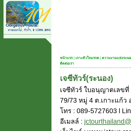
หน้าแรก
|
เกาะหัวใจมรกต
|
ความงามแห่งระนอ
ติดต่อเรา
เจซีทัวร์(ระนอง)
เจซีทัวร์ ใบอนุญาตเลขท
79/73 หมู่ 4 ต.เกาะแก้ว อ
โทร : 089-5727603 l Lin
อีเมลล์ :
jctourthailand