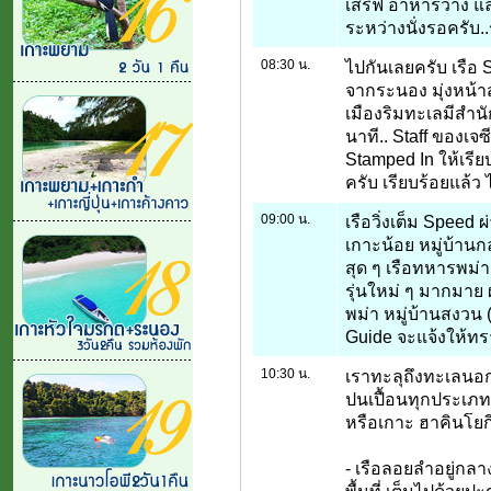
เสริฟ อาหารว่าง แล
ระหว่างนั่งรอครับ
08:30 น.
ไปกันเลยครับ เรือ
จากระนอง มุ่งหน้าส
เมืองริมทะเลมีสำนัก
นาที.. Staff ของเ
Stamped In ให้เรียบ
ครับ เรียบร้อยแล้ว 
09:00 น.
เรือวิ่งเต็ม Speed
เกาะน้อย หมู่บ้าน
สุด ๆ เรือทหารพม่า
รุ่นใหม่ ๆ มากมา
พม่า หมู่บ้านสงวน 
Guide จะแจ้งให้ทร
10:30 น.
เราทะลุถึงทะเลนอกส
ปนเปื้อนทุกประเภท)
หรือเกาะ ฮาคินโยกี
- เรือลอยลำอยู่กล