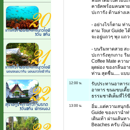
พื้นที่ เต็มไปด้วยปะ
คายัคพร้อมคนพาย ร
ปะการัง ด้านล่างเล
- อย่างไรก็ตาม ท่า
ตาม Tour Guide ไ
จะอยู่แถวๆ พุง แถว
- บนริมหาดสวย สะด
ปะการังทุกเกาะ ริม
Coffee Mate ความร
ผุดผ่อง ของกลิ่นอา
ท่าน สุดชื่น..... แบบ
12:00 น.
รับประทานอาหารเที่
อาหาร ขนมขบเคี้ยว 
ธรรมชาติเต็มที่ไร้ข
13:00 น.
อิ่ม..แต่ความสนุกยั
Guide ของเรานำท่าน
เดินเท้า ผ่านเส้นทา
Beaches ครับ เป็น