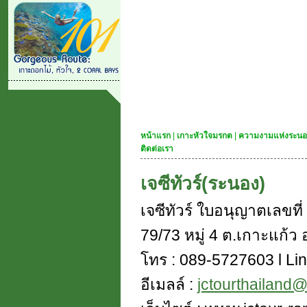
หน้าแรก
|
เกาะหัวใจมรกต
|
ความงามแห่งระนอ
ติดต่อเรา
เจซีทัวร์(ระนอง)
เจซีทัวร์ ใบอนุญาตเลขท
79/73 หมู่ 4 ต.เกาะแก้ว อ
โทร : 089-5727603 l Lin
อีเมลล์ :
jctourthailand