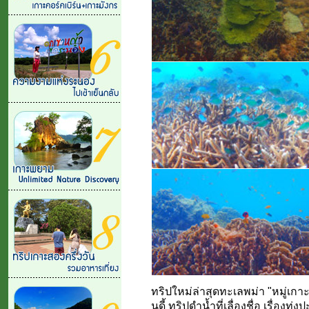
ทริปใหม่ล่าสุดทะเลพม่า "หมู่เกาะ
นูดี้ ทริปดำน้ำที่เลื่องชื่อ เรื่องท