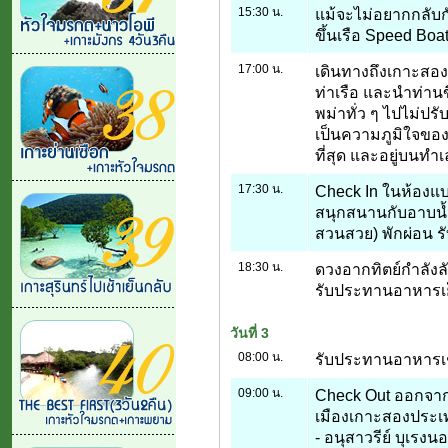
15:30 น.
แม้จะไม่อยากกลับกั
ขึ้นเรือ Speed Boa
17:00 น.
เดินทางถึงเกาะสองป
ท่าเรือ และนำท่าน
พม่าทั่ว ๆ ไปไม่ปรั
เป็นความภูมิใจของ
ที่สุด และอยู่บนทำเลท
17:30 น.
Check In ในห้องแบ
สนุกสนานกับอาบน้
สวนสวย) พักผ่อน รั
18:30 น.
ดวงอากทิตย์กำลังลั
รับประทานอาหารเย
วันที่ 3
08:00 น.
รับประทานอาหารเช้
09:00 น.
Check Out ออกจากร
เมืองเกาะสองประเ
- อนุสาวรีย์ บุเรงน