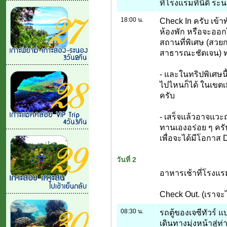
ที่โรงแรมที่นีดี ระ
18:00 น.
Check In ครับ เข้าพ
ห้องพัก หรือจะออกไป
สถานที่พิเศษ (สวยก
สาธารณะชัดเจน) ทา
- และในทริปพิเศษนี้
ไปไหนก็ได้ ในเขตเม
ครับ
- เสร็จแล้วอาจแวะ
ทานเองอร่อย ๆ ครับ
เพื่อจะได้มีโอกาส 
วันที่ 2
อาหารเช้าที่โรงแรม
Check Out. (เราจะ
08:30 น.
รถตู้ของเจซีทัวร์ 
เดินทางมุ่งหน้าสู่