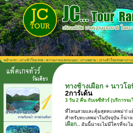
หน้าแรก
เกาะหัวใจมรกต
ความงามแห่งระนอง
เกาะพยาม
เกาะหัวใจมรกต+เกา
|
|
|
|
ทางช้างเผือก + นาวโอ
2การ์เด้น
3 วัน 2 คืน กับเจซีทัวร์ (บริการจะไ
ที่ไหนสวยและคุ้มสุดทะเลพม่า! แพ็
สำหรับทะเลพม่าในปัจจุบัน ก็น่าจ
เผือก
... อันนี้น่าจะไม่มีใครที่จะไ