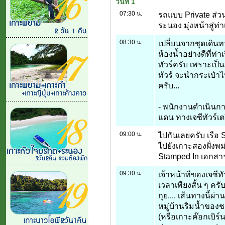
วันที่ 1
07:30 น.
รถแบบ Private ส่ว
ระนอง มุ่งหน้าสู่ท
08:30 น.
เปลี่ยนจากชุดเดินท
ห้องน้ำอย่างดีที่ท่
ทัวร์ครับ เพราะเป็
ทัวร์ จะนำกระเป๋าไป
ครับ...
- พนักงานดำเนินกา
แดน ทางเจซีทัวร์เตร
09:00 น.
ไปกันเลยครับ เรือ 
ไปยังเกาะสองฝั่งพ
Stamped In เอกสาร
09:30 น.
เจ้าหน้าทีของเจซีทั
เวลาเพียงสั้น ๆ คร
กุย.... เส้นทางนี้ผ่
หมู่บ้านริมน้ำของชา
(หรือเกาะค๊อกเบิร์