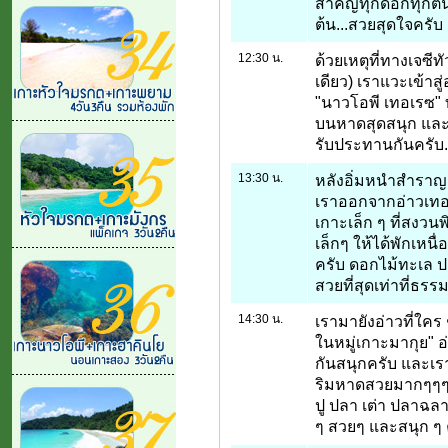
สำคัญทุกดอกทุกต้น
ต้น...สวยสุดใจครับ
12:30 น.
ด้วยเหตุที่ทางเจซีท
เดียว) เราแวะเข้าส
"นาวโอพี เทอเรซ" 
บนหาดสุดสนุก และที
รับประทานกันครับ.
13:30 น.
หลังอิ่มหนำสำราญก
เราออกจากอ่าวเทอเร
เกาะเล็ก ๆ ที่สงวน
เล็กๆ ให้ได้พักเหนื่
ครับ ดอกไม้ทะเล ป
สวยที่สุดเท่าที่ธรรม
14:30 น.
เรามายังอ่าวที่ใคร
ในหมู่เกาะมากุย" 
กันสนุกครับ และเรา
ริมหาดสวยมากๆๆๆ เ
ปู ปลา เต่า ปลาฉลา
ๆ สวยๆ และสนุก ๆ 