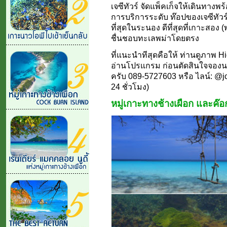
เจซีทัวร์ จัดแพ็คเก็จให้เดินทางพ
การบริการระดับ ท๊อปของเจซีทัวร์
ที่สุดในระนอง ดีที่สุดที่เกาะสอง 
ชื่นชอบทะเลพม่าโดยตรง
ที่แนะนำทีสุดคือให้ ท่านดูภาพ 
อ่านโปรแกรม ก่อนตัดสินใจจองนะคร
ครับ 089-5727603 หรือ ไลน์: @jct
24 ชั่วโมง)
หมู่เกาะทางช้างเผือก และค๊อก