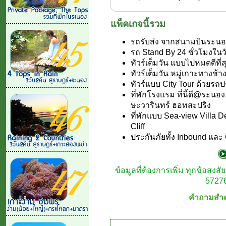
แพ็คเกจนี้รวม
รถรับส่ง จากสนามบินระนอง
รถ Stand By 24 ชั่วโมงในว
ทัวร์เต็มวัน แบบไปหมดดีที
ทัวร์เต็มวัน หมู่เกาะทางช้า
ทัวร์แบบ City Tour ด้วยรถ
ที่พักโรงแรม ที่นี้ดี@ระน
ษะวารินทร์ ฮอทสะปริง
ที่พักแบบ Sea-view Villa D
Cliff
ประกันภัยทั้ง Inbound และ 
ข้อมูลที่ต้องการเพิ่ม ทุกข้อสง
57276
คำถามสำคั