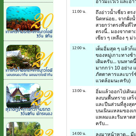
อ่าวมะเวเว และอ่าว
11:00 น.
ถึงอ่าวน้ำเชี่ยว ตร
นิดหน่อย.. จากฝั่งน
สวยกว่าตรงพื้นที่ไ
ตรงนี้.. มองจากตา
เขียว ๆ เหลือง ๆ ม่
12:00 น.
เต็มอิ่มสุด ๆ แล้วก
ของหมู่เกาะทางช้า
เดิมครับ... บนหาดนี
มากกว่า 10 อย่าง แล
ภัตตาคารและบาร์ชั่
แวดล้อมนะครับ)
13:00 น.
อิ่มแล้วออกไปเดิน
ลงบนพื้นทราย เสร็จ
และปีนส่วนที่สูงสุด
บนเนินแหลมของเกา
แหลมและริมหาดสวย
ครับ...
14:00 น.
ลงมาหน้าหาด... ม