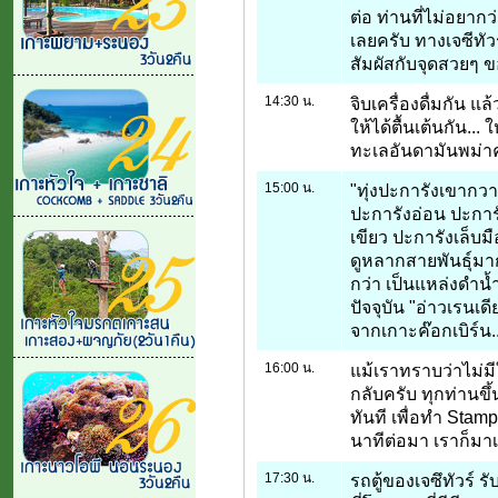
ต่อ ท่านที่ไม่อยาก
เลยครับ ทางเจซีทัว
สัมผัสกับจุดสวยๆ 
14:30 น.
จิบเครื่องดื่มกัน แ
ให้ได้ตื้นเต้นกัน... 
ทะเลอันดามันพม่าค
15:00 น.
"ทุ่งปะการังเขากวา
ปะการังอ่อน ปะการ
เขียว ปะการังเล็บม
ดูหลากสายพันธุ์มาก
กว่า เป็นแหล่งดำน้
ปัจจุบัน "อ่าวเรนเดีย
จากเกาะค๊อกเบิร์น.
16:00 น.
แม้เราทราบว่าไม่มี
กลับครับ ทุกท่านขึ
ทันที เพื่อทำ Sta
นาทีต่อมา เราก็มาเด
17:30 น.
รถตู้ของเจซึทัวร์ ร