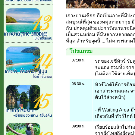
เกาะย่านเชือก ถือเป็นเกาะที่มีป
สมบูรณ์ที่สุด ของหมู่เกาะมากุย มี
กัน ปกคลุมด้วยปะการังนานาชนิด 
เป็นสวนหย่อม ที่มีหลากหลายดอกป
ที่สุด สำหรับจุดนี้.... ไม่ควรพลา
โปรแกรม
07:30 น.
รถของเจซีทัวร์ รับ
ระนอง รวมทั้ง จา
(ไม่มีค่าใช้จ่ายเพิ่ม)
08:30 น.
ทัวร์ไกด์ให้การต้
เอกสารผ่านแดน จาก 
ต้นไว้ล่วงหน้า)
- ที่ Waiting Area ม
เดียวกับที่ ทัวร์ไกด
09:00 น.
เรียบร้อยแล้วไปกัน
จากฝั่งไทยถึงฝั่งพ