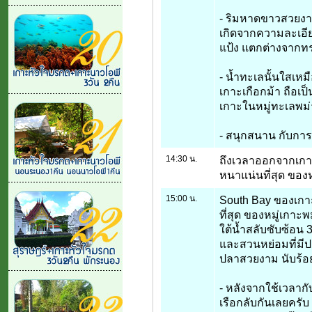
- ริมหาดขาวสวยง
เกิดจากความละเอีย
แป้ง แตกต่างจากทรา
- น้ำทะเลนั้นใสเห
เกาะเกือกม้า ถือเป
เกาะในหมู่ทะเลพม่า
- สนุกสนาน กับการ
14:30 น.
ถึงเวลาออกจากเกาะเก
หนาแน่นที่สุด ของ
15:00 น.
South Bay ของเกาะ
ที่สุด ของหมู่เกาะพ
ใต้น้ำสลับซับซ้อน 3
และสวนหย่อมที่มีป
ปลาสวยงาม นับร้อย
- หลังจากใช้เวลากับ
เรือกลับกันเลยครั