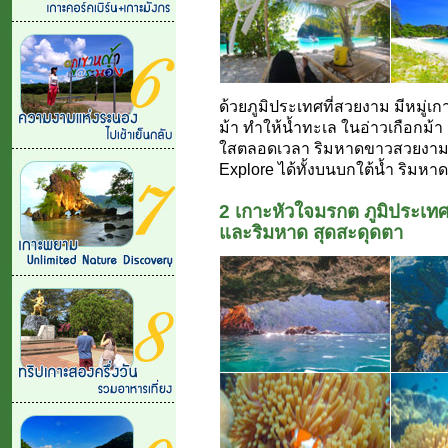
ด้วยภูมิประเทศที่สวยงาม มีหมู่เก
ม้า ทำให้น้ำทะเล ในอ่าวเกือกม้า 
ใสตลอดเวลา ริมหาดขาวสวยงาม ละ
Explore ได้ทั้งบนบกใต้น้ำ ริมหา
2 เกาะหัวใจมรกต ภูมิประเทศ
และริมหาด สุดสะดุดตา