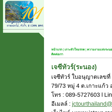
หน้าแรก
|
เกาะหัวใจมรกต
|
ความงามแห่งระนอ
ติดต่อเรา
เจซีทัวร์(ระนอง)
เจซีทัวร์ ใบอนุญาตเลขท
79/73 หมู่ 4 ต.เกาะแก้ว อ
โทร : 089-5727603 l Lin
อีเมลล์ :
jctourthailand