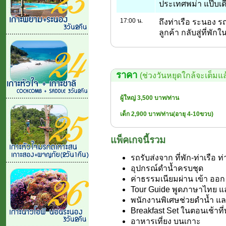
ประเทศพม่า แป๊บเด
17:00 น.
ถึงท่าเรือ ระนอง ร
ลูกค้า กลับสู่ที่พั
ราคา
(ช่วงวันหยุดใกล้จะเต็มแล้
ผู้ใหญ่ 3,500 บาท/ท่าน
เด็ก 2,900 บาท/ท่าน(อายุ 4-10ขวบ)
แพ็คเกจนี้รวม
รถรับส่งจาก ที่พัก-ท่าเรือ 
อุปกรณ์ดำน้ำครบชุด
ค่าธรรมเนียมผ่าน เข้า ออก
Tour Guide พูดภาษาไทย แ
พนักงานพิเศษช่วยดำน้ำ แล
Breakfast Set ในตอนเช้าที่ท
อาหารเที่ยง บนเกาะ