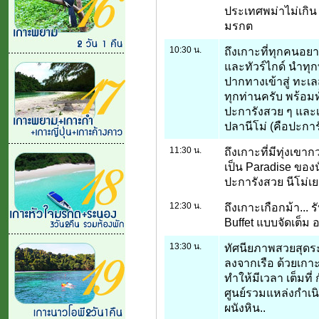
ประเทศพม่าไม่เกิน 
มรกต
10:30 น.
ถึงเกาะที่ทุกคนอยา
และทัวร์ไกด์ นำทุก
ปากทางเข้าสู่ ทะเล
ทุกท่านครับ พร้อมทั
ปะการังสวย ๆ และเข้
ปลานีโม่ (คือปะการั
11:30 น.
ถึงเกาะที่มีทุ่งเข
เป็น Paradise ของนั
ปะการังสวย นีโม่เ
12:30 น.
ถึงเกาะเกือกม้า...
Buffet แบบจัดเต็ม 
13:30 น.
ทัศนียภาพสวยสุดระ
ลงจากเรือ ด้วยเกาะ
ทำให้มีเวลา เต็มที
ศูนย์รวมแหล่งกำเนิ
ผนังหิน..