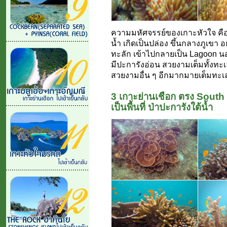
ความมหัศจรรย์ของเกาะหัวใจ คือ
น้ำ เกิดเป็นปล่อง ขึ้นกลางภูเขา อ
ทะลัก เข้าไปกลายเป็น Lagoon น
มีปะการังอ่อน สวยงามเต็มทั้งทะ
สวยงามอื่น ๆ อีกมากมายเต็มทะเ
3 เกาะย่านเชือก ตรง South B
เป็นพื้นที่ ป่าปะการังใต้น้ำ