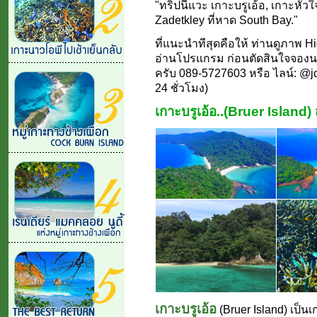
"ทริปนี้แวะ เกาะบรูเอ้อ, เกาะห
Zadetkley ที่หาด South Bay."
ที่แนะนำทีสุดคือให้ ท่านดูภาพ 
อ่านโปรแกรม ก่อนตัดสินใจจองนะคร
ครับ 089-5727603 หรือ ไลน์: @jct
24 ชั่วโมง)
เกาะบรูเอ้อ..(Bruer Island)
เกาะบรูเอ้อ
(Bruer Island) เป็