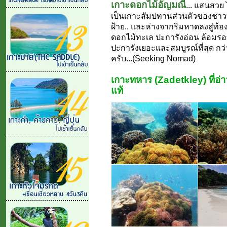
เกาะดอกไม้อัญมณี
... แสนสวย 
เป็นเกาะสัมปทานส่วนตัวของชาวพ
ฝ้าย.. และห่างจากริมหาดลงสู่ท้อ
ดอกไม้ทะเล ปะการังอ่อน ล้อมรอบเ
ปะการังเยอะและสมบูรณ์ที่สุด กว่า
ครับ...(Seeking Nomad)
เกาะทหาร (Zadetkley) ที่อ
แท้