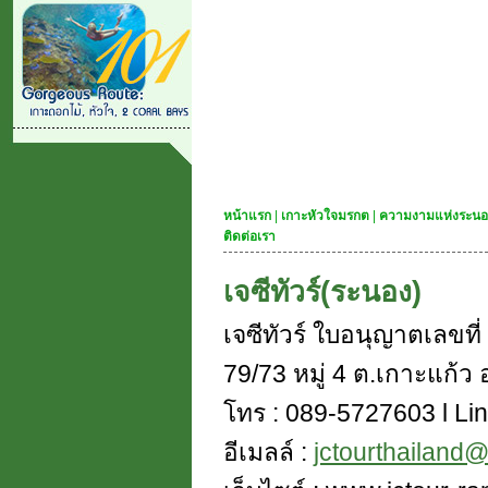
หน้าแรก
|
เกาะหัวใจมรกต
|
ความงามแห่งระนอ
ติดต่อเรา
เจซีทัวร์(ระนอง)
เจซีทัวร์ ใบอนุญาตเลขท
79/73 หมู่ 4 ต.เกาะแก้ว อ
โทร : 089-5727603 l Lin
อีเมลล์ :
jctourthailand