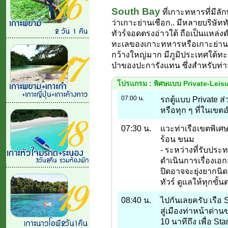
South Bay
ที่เกาะทหารที่มีล
ว่าเกาะย่านเชือก.. มีหลายบริษัททั
ทัวร์จอดตรงอ่าวใต้ ถือเป็นแหล่ง
ทะเลของเกาะทหารหรือเกาะย่านเชือ
กว้างใหญ่มาก มีภูมิประเทศใต้ทะเ
ป่าของปะการังแทน ซึ่งสำหรับท่านที่
โปรแกรม : พิศษแบบ Private-Leisure
07:00 น.
รถตู้แบบ Private ส
หรือทุก ๆ ที่ในเข
07:30 น.
แวะท่าเรือเขตพิเศ
ร้อน ขนม
- ระหว่างที่รับปร
ดำเนินการเรื่องเอ
ปิดอาจจะยุ่งยากนิด
ทัวร์ ดูแลให้ทุกขั
08:40 น.
ไปกันเลยครับ เรือ 
สู่เมืองท่าหน้าด่า
10 นาทีถึง เพื่อ S