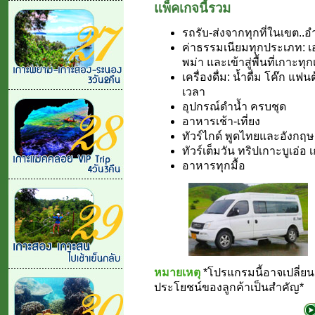
แพ็คเกจนี้รวม
รถรับ-ส่งจากทุกที่ในเขต..อ
ค่าธรรมเนียมทุกประเภท: 
พม่า และเข้าสู่พื้นที่เกาะทุ
เครื่องดื่ม: น้ำดื่ม โค๊ก แฟ
เวลา
อุปกรณ์ดำน้ำ ครบชุด
อาหารเช้า-เที่ยง
ทัวร์ไกด์ พูดไทยและอังกฤษ
ทัวร์เต็มวัน ทริปเกาะบูเอ่
อาหารทุกมื้อ
หมายเหตุ
*โปรแกรมนี้อาจเปลี่
ประโยชน์ของลูกค้าเป็นสำคัญ*