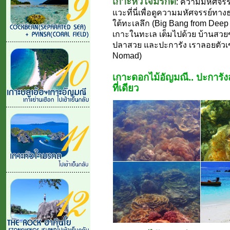
เกาะหัวใจมรกต
: ความมหัศจรรย
แวะที่นี่เพื่อดูความมหัศจรรย์ทา
ใต้ทะเลลึก (Big Bang from Deep
เกาะในทะเล เต็มไปด้วย บ้านสวย
ปลาสวย และปะการัง เราลอยตัวเข้า
Nomad)
เกาะดอกไม้อัญมณี.. ปะการังสมบ
ที่เดียว