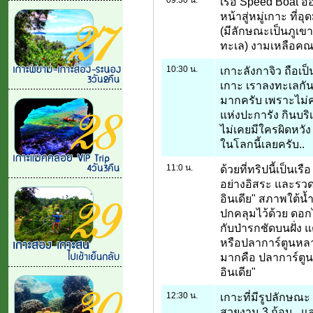
เรือ Speed Boat ออก
หน้าสู่หมู่เกาะ ที่
(มีลักษณะเป็นภูเข
ทะเล) งามเหลือคณา
10:30 น.
เกาะลังกาจิว ถือเ
เกาะ เราลงทะเลกัน
มากครับ เพราะไม่ค่
แห่งปะการัง กินบ
ไม่เคยมีใครผิดหวัง 
ในโลกนี้เลยครับ..
11:0 น.
ด้วยที่ทริปนี้เป็นเร
อย่างอิสระ และรวดเ
อินเดีย" สภาพใต้น้
ปกคลุมไว้ด้วย ดอ
กับป่ารกชัดบนฝั่ง แ
หรือปลาการ์ตูนหลา
มากคือ ปลาการ์ตูนอิ
อินเดีย"
12:30 น.
เกาะที่มีรูปลักษณะ
สวยงาม 3 ก้อน.. แล