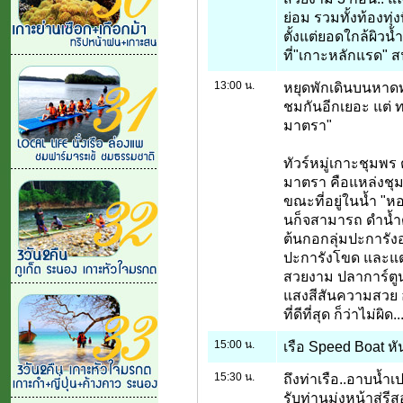
ย่อม รวมทั้งท้องทุ่
ตั้งแต่ยอดใกล้ผิวน้
ที่"เกาะหลักแรด" สน
13:00 น.
หยุดพักเดินบนหาด
ชมกันอีกเยอะ แต่ ท
มาตรา"
ทัวร์หมู่เกาะชุมพ
มาตรา คือแหล่งชุมน
ขณะที่อยู่ในน้ำ "หอ
นก็จสามารถ ดำน้ำดู
ต้นกอกลุ่มปะการั
ปะการังโขด และแต
สวยงาม ปลาการ์ตูน 
แสงสีสันความสวย อยู
ที่ดีที่สุด ก็ว่าไม่ผิด...
15:00 น.
เรือ Speed Boat หัน
15:30 น.
ถึงท่าเรือ..อาบน้ำเป
รับท่านมุ่งหน้าสู่รี