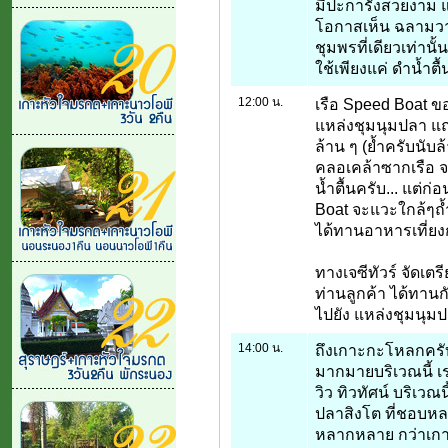
มีปะการังสวยงาม 
โอกาสเห็น ฉลามวาฬ
ชุมพรที่เดียวเท่านั
ใช้เพียงแค่ ดำน้ำตื้น
12:00 น.
เรือ Speed Boat ของ
แหล่งชุมนุมปลา แถม
ล้าน ๆ (ย้ำครับนับล
คลอเคล้าซากเรือ จม
น้ำตื้นครับ... แต่
Boat จะแวะใกล้ๆถ้ำท
ได้ทานอาหารเที่ยงก
ทางเจซีทัวร์ จัดเต
ท่านลูกค้า ได้ทานกั
ไปยัง แหล่งชุมนุมป
14:00 น.
ถึงเกาะกะโหลกครับ.
มากมายบริเวณนี้ เ
วิว ทิวทัศน์ บริเว
ปลาสิงโต ที่ชอบห
หลากหลาย กว่าเกาะ