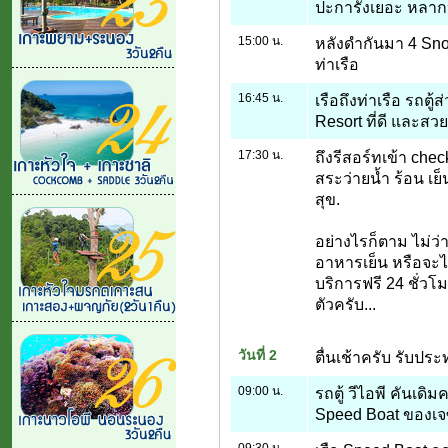
ปะการังเยอะ หลาก
15:00 น.
หลังดำกันมา 4 Snork
ท่าเรือ
16:45 น.
เรือถึงท่าเรือ รถตู้
Resort ที่ดี และส
17:30 น.
ถึงรีสอร์ทเข้า che
สระว่ายน้ำ ร้อน เย
สุข.
อย่างไรก็ตาม ไม่
อาหารเย็น หรือจะไ
บริการฟรี 24 ชั่ว
ตัวครับ...
วันที่ 2
ตื่นเช้าครับ รับปร
09:00 น.
รถตู้ วีไอพี คันเดิม
Speed Boat ของเจซี
09:30 น.