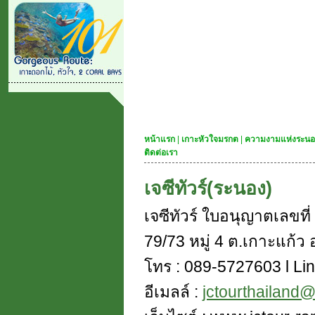
หน้าแรก
|
เกาะหัวใจมรกต
|
ความงามแห่งระนอ
ติดต่อเรา
เจซีทัวร์(ระนอง)
เจซีทัวร์ ใบอนุญาตเลขท
79/73 หมู่ 4 ต.เกาะแก้ว อ
โทร : 089-5727603 l Lin
อีเมลล์ :
jctourthailand