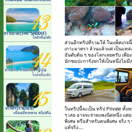
ส่วนอีกทริปที่รวมให้ ในแพ็คเกจน
เกาะมาตรา ล้วนแล้วแต่ เป็นแหล่ง
อันดับต้น ๆ ของโลกเลยครับ เพียงแ
นักชมปะการังยกให้เป็นหนึ่งไม่มี
ในทริปนี้จะเป็น ทริป Private ทั้
ๆ เลย อาจจะจ่ายแพงนิดหนึ่ง แต่อย
พิเศษ หรือสำหรับคนพิเศษ จริง ๆ 
แท้จริง....