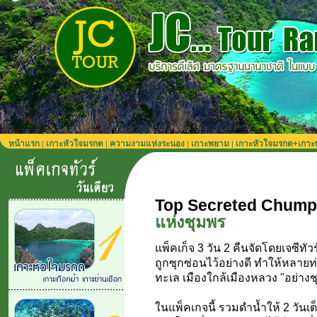
หน้าแรก
เกาะหัวใจมรกต
ความงามแห่งระนอง
เกาะพยาม
เกาะหัวใจมรกต+เกา
|
|
|
|
Top Secreted Chump
แห่งชุมพร
แพ็คเก็จ 3 วัน 2 คืนจัดโดยเจซีทั
ถูกซุกซ่อนไว้อย่างดี ทำให้หลา
ทะเล เมืองใกล้เมืองหลวง "อย่าง
ในแพ็คเกจนี้ รวมดำน้ำให้ 2 วันเต็