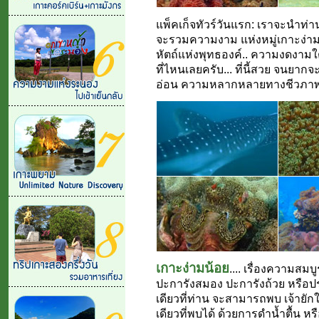
แพ็คเก็จทัวร์วันแรก: เราจะนำท่
จะรวมความงาม แห่งหมู่เกาะง่าม ซึ
หัตถ์แห่งพุทธองค์.. ความงดงามใ
ที่ไหนเลยครับ... ที่นี้สวย จนยา
อ่อน ความหลากหลายทางชีวภาพ 
เกาะง่ามน้อย
.... เรื่องความสม
ปะการังสมอง ปะการังถ้วย หรือประกา
เดียวที่ท่าน จะสามารถพบ เจ้ายัก
เดียวที่พบได้ ด้วยการดำน้ำตื้น หรื