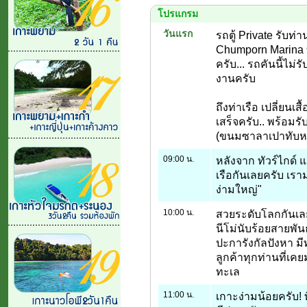
โปรแกรม
วันแรก
รถตู้ Private รับท่
Chumporn Marina ท
ครับ... รถคันนี้ไม่
งานครับ
ถึงท่าเรือ เปลี่ยนเสื
เสร็จครับ.. พร้อมร
(ขนมซาลาเปาทับหลี 
09:00 น.
หลังจาก ทัวร์ไกด
เรือกันเลยครับ เราม
ง่ามใหญ่"
10:00 น.
สวยระดับโลกกันเลยค
นีโม่นับร้อยสายพัน
ปะการังกัลปังหา ม
ลูกค้าทุกท่านที่เคย
ทะเล
11:00 น.
เกาะง่ามน้อยครับ! ท