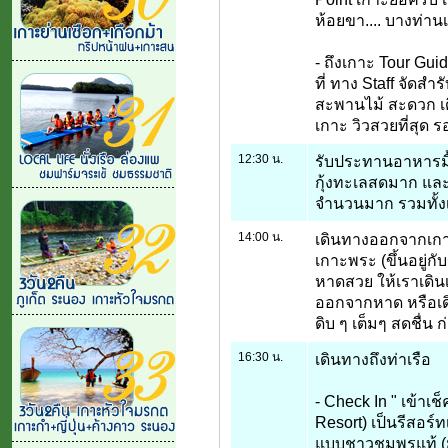
ห้อยขา.... บางท่านเ
- ถึงเกาะ Tour Gui
ที่ ทาง Staff จัดสำร
สะพานไม้ สะดวก เ
เกาะ วิวสวยที่สุด 
12:30 น.
รับประทานอาหารมื
กุ้งทะเลสดมาก แ
จำนวนมาก รวมทั้งเม
14:00 น.
เดินทางออกจากเกาะย
เกาะพระ (ขึ้นอยู่กับ
หาดสวย ให้เราเดิน
ออกจากหาด หรือเด
ดิบ ๆ เต็มๆ สดชื่น 
16:30 น.
เดินทางถึงท่าเรือ
- Check In " เข้าเ
Resort) เป็นรีสอร์ท
แบบชาวชุมพรแท้ (ม