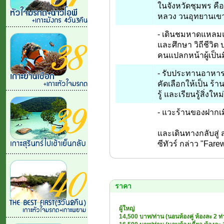
ในจังหวัดชุมพร ค
หลวง วนอุทยานเ
- เดินชมหาดแหลมแ
และศึกษา วิถีชีวิ
คนแปลกหน้าผู้เป็น
- รับประทานอาหารเ
คัดเลือกให้เป็น ร้า
รู้ และเรียนรู้สิ่งให
- แวะร้านของฝากเ
และเดินทางกลับสู่ 
ซีทัวร์ กล่าว "Fare
ราคา
ผู้ใหญ่
14,500 บาท/ท่าน (นอนห้องคู่ ห้องละ 2 ท่