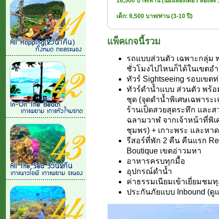
16,500 บาท/ท่าน (นอนห้องเดี่ยว ห้องละ 
เด็ก: 9,500 บาท/ท่าน (3-10 ปี)
แพ็คเกจนี้รวม
รถแบบส่วนตัว เฉพาะกลุ่ม 
ชั่วโมงไปไหนก็ได้ในเขตอำ
ทัวร์ Sightseeing รอบเขตท
ทัวร์ดำน้ำแบบ ส่วนตัว พร
ชุด (จุดดำน้ำพิเศษเฉพาระเจ
ร้านเป็ดสวยสุดระทึก และส
ฉลามวาฬ จากเจ้าหน้าที่พิเศษ
ชุมพร) + เกาะพระ และหาดท
รีสอร์ที่พัก 2 คืน คืนแรก 
Boutique เขตอ่าวมหา
อาหารครบทุกมื้อ
อุปกรณ์ดำน้ำ
ค่าธรรมเนียมเข้าเยี่ยมชม
ประกันภัยแบบ Inbound (ดู