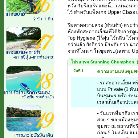
หวัง กับรีสอร์ทแห่งนี้... แน่นอนว่า
ไว้ สำหรับแพ็คเกจ Upper Class เท
ริมหาดทรายสวย (ส่วนตัว) สระว่า
ห้องพักสะอาดเอี่ยมที่ได้รับการด
Top Hygiene (ไร้ฝุ่น ไร้กลิ่น 
กว่าแล้ว ยังดีกว่า มีระดับกว่า น
จากที่ไหน ๆ ในชุมพร..(เฉพาะ Upp
โปรแกรม Stunning Chumphon. (คุ
วันที่ 1
ความงามแห่งชุมพ
- รถสะอาดเอี่ยม พร
แบบ Private (1 คัน
บินชุมพร หรือ ระน
เวลาเก็บเกี่ยวประ
- วันแรกที่มาถึง เ
สวย ๆ ของเมืองชุม
ชุมพร ณ สถานที่จริ
ก่อน 5 โมงเย็น สมเด