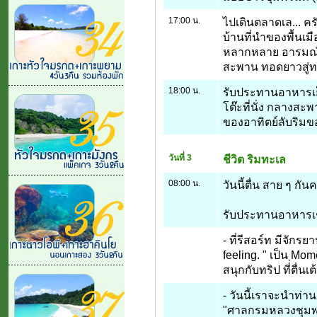
17:00 น.
ไปเดินตลาดเล... ค
บ้านที่นำของพื้นเ
หลากหลาย อารมณ์คล
สะพาน ทอดยาวสู่ทะ
18:00 น.
รับประทานอาหารเย็น.
โต๊ะที่นั่ง กลาง
ของอาทิตย์ลับริมขอบ
วันที่ 3
ชีวิต ริมทะเล
08:00 น.
วันนี้ตื่น สาย ๆ กันค
รับประทานอาหารเช
- ที่รีสอร์ท มีจักรย
feeling. " เป็น Mo
สนุกกับทริป ที่่ตื่น
- วันนี้เราจะนำท่า
"ศาลกรมหลวงชุมพร