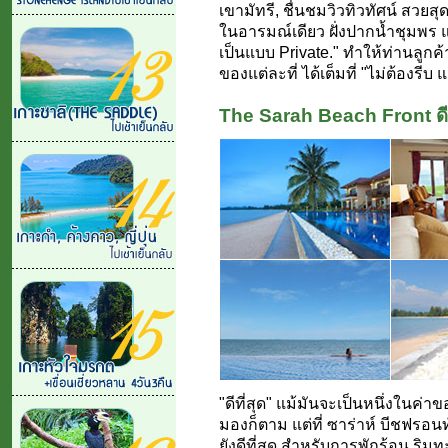
เขามัทรี, ชื่นชมวิวทิวทัศน์ สวยส
ในอารมณ์เดียว ฝั่งปากน้ำชุมพร 
เป็นแบบ Private." ทำให้ท่านลู
ของแต่ละที่ ได้เต็มที่ "ไม่ต้องรีบ
The Sarah Beach Front ดีที
"ดีที่สุด" แม้มันจะเป็นหนึ่งในค่า
มองก็ตาม แต่ที่ ซาร่าห์ บีชฟรอน
ยังดีที่สุด สำหรับการพักร้อน ริมทะ