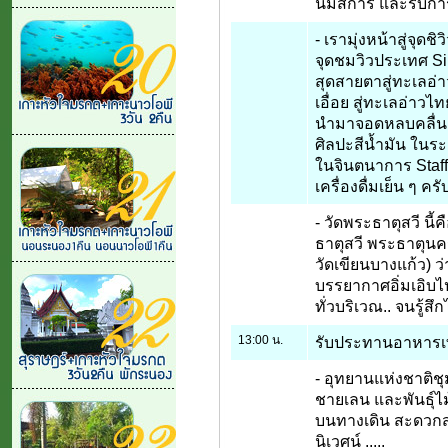
นมัสการ และรับการ
- เรามุ่งหน้าสู่จุดช
จุดชมวิวประเทศ Si
สุดสายตาสู่ทะเลอ่า
เอื่อย สู่ทะเลอ่าวไ
นำมาจอดหลบคลื่นลม
ศิลปะสีน้ำมัน ในร
ในจินตนาการ Staff 
เครื่องดื่มเย็น ๆ ครั
- วัดพระธาตุสวี นี
ธาตุสวี พระธาตุน
วัดเขียนบางแก้ว) ว่
บรรยากาศอิ่มเอิบไ
ทั่วบริเวณ.. จนรู้สึก
13:00 น.
รับประทานอาหารเท
- อุทยานแห่งชาติชุ
ชายเลน และพันธุ์ไม
บนทางเดิน สะดวกส
นิเวศน์ .....