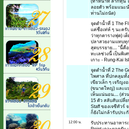
(ทำหน้าที่ ลากทุ่น
ลอยตัว พร้อมแนะนำ
ท่่านไม่ถนัด)
จุดดำน้ำที่ 1 The 
แค่ชื่อเท่ห์ ๆ นะคร
ว่าทุกตารางฟุต) เต
ปลาสวยงามแทบทุกช
สุดบรรยาย.... "นี้ค
ทะเลช่วงนี้ เป็นพิ
เกาะ - Rung-Kai Isl
จุดดำน้ำที่ 2 The 
ไพศาล ที่ปกคลุมทั้
เขียวเล็ก ๆ เจริญ
(ขนาดใหญ่) และแปล
เห็นแน่นอน.... (ส่
15 ตัว สลับสับเปลี่
Staff ของเจซีทัวร์ 
ก็ยังไม่กล้ารับประก
12:00 น.
รับประทานอาหารเที่
Point เกาะยอครับ 