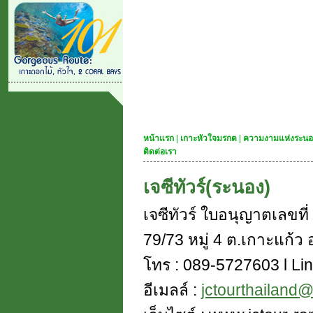
หน้าแรก
|
เกาะหัวใจมรกต
|
ความงามแห่งระนอ
ติดต่อเรา
เจซีทัวร์(ระนอง)
เจซีทัวร์ ใบอนุญาตเลขท
79/73 หมู่ 4 ต.เกาะแก้ว อ
โทร : 089-5727603 l Lin
อีเมลล์ :
jctourthailand