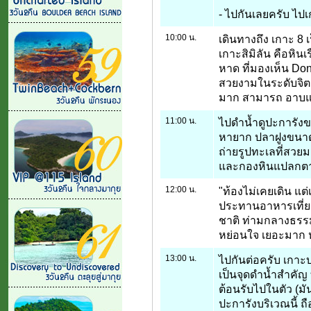
- ไปกันเลยครับ ไปเ
10:00 น.
เดินทางถึง เกาะ 8 
เกาะสิมิลัน คือหิน
หาด ที่มองเห็น Do
สวยงามในระดับจิตร
มาก สามารถ อาบแ
11:00 น.
ไปดำน้ำดูปะการังของ
หายาก ปลาฝูงขนาด
ถ่ายรูปทะเลที่สวย
และกองหินแปลกต
12:00 น.
"ท้องไม่เคยเดิน แต่เ
ประทานอาหารเที่ย
ชาติ ท่ามกลางธรรมช
หย่อนใจ เยอะมาก 
13:00 น.
ไปกันต่อครับ เกาะ
เป็นจุดดำน้ำสำคัญ ท
ต้อนรับไปในตัว (ม
ปะการังบริเวณนี้ ถ