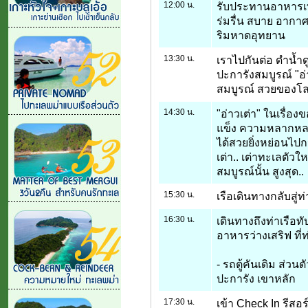
12:00 น.
รับประทานอาหารเท
ร่มรื่น สบาย อาก
ริมหาดอุทยาน
13:30 น.
เราไปกันต่อ ดำน้ำด
ปะการังสมบูรณ์ "
สมบูรณ์ สวยของโล
14:30 น.
"อ่าวเต่า" ในเรื่
แข็ง ความหลากหลา
ได้สวยยิ่งหย่อนไปกว่
เต่า.. เต่าทะเลตัว
สมบูรณ์นั้น สูงสุด..
15:30 น.
เรือเดินทางกลับสู่ท่
16:30 น.
เดินทางถึงท่าเรือทั
อาหารว่างเสริฟ ที่ท
- รถตู้คันเดิม ส่วน
ปะการัง เขาหลัก
17:30 น.
เข้า Check In รีสอ