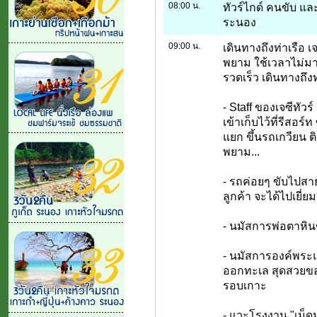
08:00 น.
ทัวร์ไกด์ คนขับ แล
ระนอง
09:00 น.
เดินทางถึงท่าเรือ เจ
พยาม ใช้เวลาไม่มา
รวดเร็ว เดินทางถึง
- Staff ของเจซีทัว
เข้าเก็บไว้ที่รีสอร์
แยก ขึ้นรถเกวียน ติ
พยาม...
- รถค่อยๆ ขับไปสา
ลูกค้า จะได้ไปเยี่
- นมัสการพ่อตาหิ
- นมัสการองค์พระแ
ออกทะเล สุดสวยขอ
รอบเกาะ
- แวะโรงงาน "เม็ด