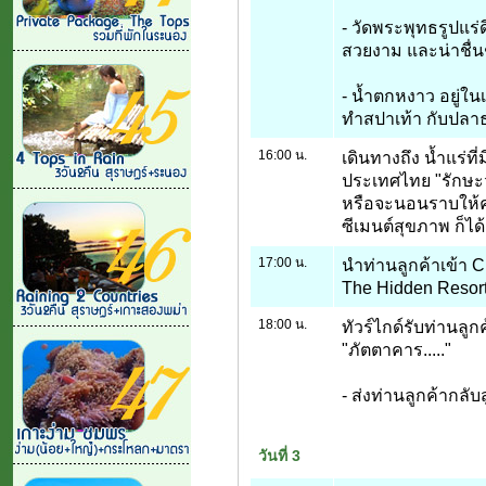
- วัดพระพุทธรูปแร
สวยงาม และน่าชื่นช
- น้ำตกหงาว อยู่ใน
ทำสปาเท้า กับปล
16:00 น.
เดินทางถึง น้ำแร่ที
ประเทศไทย "รักษะว
หรือจะนอนราบให้ค
ซีเมนต์สุขภาพ ก็ได้.
17:00 น.
นำท่านลูกค้าเข้า C
The Hidden Resort
18:00 น.
ทัวร์ไกด์รับท่านล
"ภัตตาคาร....."
- ส่งท่านลูกค้ากลับสู
วันที่ 3