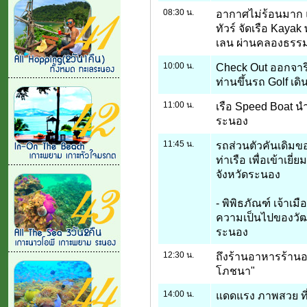
08:30 น.
อากาศไม่ร้อนมาก แ
ทัวร์ จัดเรือ Kay
เลน ผ่านคลองธรร
10:00 น.
Check Out ออกจารี
ท่านขึ้นรถ Golf เดิ
11:00 น.
เรือ Speed Boat น
ระนอง
11:45 น.
รถส่วนตัวคันเดิมขอ
ท่าเรือ เพื่อเข้าเย
จังหวัดระนอง
- พิพิธภัณฑ์ เจ้าเม
ความเป็นไปของวัฒ
ระนอง
12:30 น.
ถึงร้านอาหารร้านอ
โภชนา"
14:00 น.
แดดแรง ภาพสวย ที