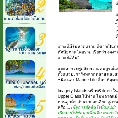
เ
เ
อ
ไ
เ
ค
เกาะที่มีริมหาดทราย ที่ขาวเป็นก
ทัศนียภาพโดยรวม เรียกว่า งดงามใน
เกาะสิมิลัน"
และหากจะพูดถึง ความสมบูรณ์แบ
ทั้งแนวปะการังหลากหลาย และสวย
ชนิด และ Marine Life อื่นๆ ที่สุดจะ
Imagery Islands หรือทริปเกาะ
Upper Class ให้ท่าน ไม่พลาดแม้แต
ท่านลูกค้า อ่านรายละเอียด ดูภ
หรือ....
เพื่อการตัดสินใจที่แม่นยำ ด
เปิดสายให้ข้อมูลเพิ่มเติม ตลอด 