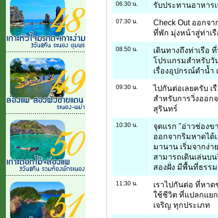
06:30 น.
รับประทานอาหารเ
07:30 น.
Check Out ออกจากร
ที่พัก มุ่งหน้าสู่ท่าเร
08.50 น.
เดินทางถึงท่าเรือ ที
โปรแกรมสำหรับวันนี
เรื่องอุปกรณ์ดำน้
09:30 น.
ไปกันต่อเลยครับ เ
สำหรับการวิ่งออกจ
สุรินทร์
10:30 น.
จุดแรก "อ่าวช่องขา
ออกจากริมหาดได้เลย
มานาน เริ่มจากง่ายส
สามารถเดินเล่นบนริ
สองฝั่ง มีพื้นที่ธ
11:30 น.
เราไปกันต่อ ที่หาด
ใช้ชีวิต ที่แปลกแย
เจริญ ทุกประเภท