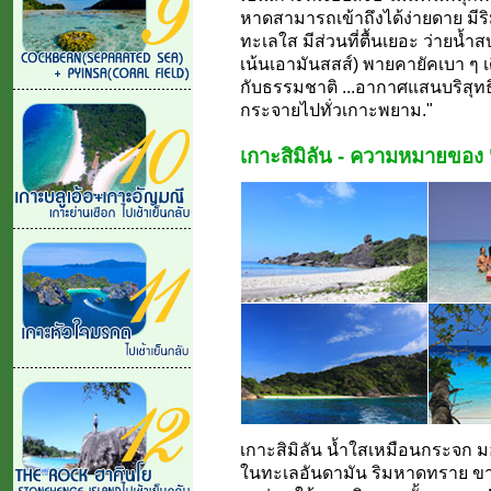
หาดสามารถเข้าถึงได้ง่ายดาย มีร
ทะเลใส มีส่วนที่ตื้นเยอะ ว่ายน้ำส
เน้นเอามันสสส์) พายคายัคเบา ๆ เดิ
กับธรรมชาติ ...อากาศแสนบริสุทธิ์.
กระจายไปทั่วเกาะพยาม."
เกาะสิมิลัน - ความหมายของ
เกาะสิมิลัน น้ำใสเหมือนกระจก มอ
ในทะเลอันดามัน ริมหาดทราย ขาว