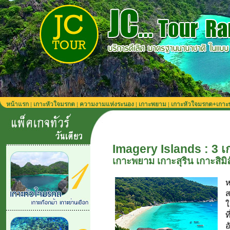
หน้าแรก
เกาะหัวใจมรกต
ความงามแห่งระนอง
เกาะพยาม
เกาะหัวใจมรกต+เกา
|
|
|
|
Imagery Islands : 3 
เกาะพยาม เกาะสุริน เกาะสิมิ
ห
ส
ใ
ท
อ