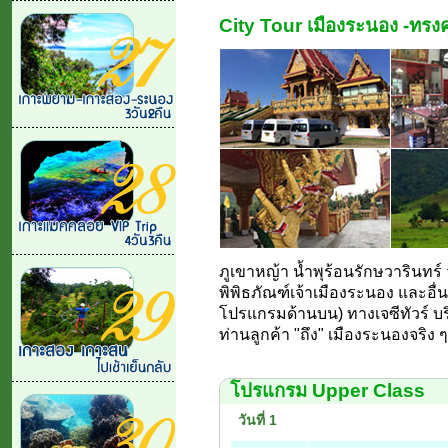
City Tour เมืองระนอง -ทรงค
ภูเขาหญ้า น้ำพุร้อนรักษวารินทร์
พิพิธภัณฑ์เจ้าเมืองระนอง และอื
โปรแกรมด้านบน) ทางเจซีทัวร์ บริก
ท่านลูกค้า "ถึง" เมืองระนองจริง ๆ
โปรแกรม Upper Class
วันที่ 1