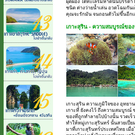
ผุดผ่อง ใต้ทะเลริมหาดนั้นบรรดา M
ชนิด ต่างว่ายน้ำเล่น อวดโฉมกันเต
คุณจะรักมัน จนถอนตัวไม่ขึ้นอีกเล
เกาะสุริน - ความสมบูรณ์ของ
เกาะสุริน ความภูมิใจของ อุทยา
เกาะที่ ยังคงไว้ ถึงความสมบูรณ์
ของที่ถูกทำลายไปบ้างนั้น รวดเร
ทำให้หมู่เกาะสุรินทร์ นั้นสวยเปี่
มาที่เกาะสุรินทร์ประเทศไทย เมื่