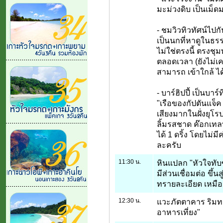
มะม่วงดิบ เป็นเม็
- ชมวิวทิวทัศน์ไปก
เป็นนกที่หาดูในธรร
ไม่ใช่ตรงนี้ ตรงชุ
ตลอดเวลา (ยังไม่เ
สามารถ เข้าใกล้ ได
- บาร์ฮิปปี้ เป็นบาร
"เรือของกัปตันแจ็ค สะ
เสียงมากในฝั่งยุโ
ลิ้มรสชาด ค๊อกเทลท
ได้ 1 ดริ้ง โดยไม่มี
ละครับ
11:30 น.
หินแปลก "หัวใจทับซ
มีส่วนเชื่อมต่อ ขึ้น
ทรายละเอียด เหมือน
12:30 น.
แวะภัตตาคาร ริมท
อาหารเที่ยง"