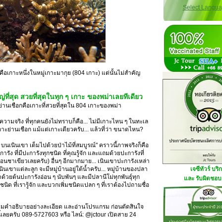
Select Langu
คือเกาะหนึ่งในหมู่เกาะมากุย (804 เกาะ) แต่นั้นไม่สำคัญ
หญ่ที่สุด สวยที่สุดในทุก ๆ เกาะ ของพม่าเลยทีเดียว
ะย่านเชือกคือเกาะที่สวยที่สุดใน 804 เกาะของพม่า
ความจริง ที่ทุกคนยังไม่ทราบก็คือ... ไม่มีเกาะไหน ๆ ในทะเล
าะย่านเชือก แม้แต่เกาะเดียวครับ... แล้วที่ว่า ขนาดไหน?
 บนเนินเขา เต็มไปด้วยป่าไม้ที่สมบูรณ์" คราวนี้ภาพจริงก็คือ
การัง ที่มีปะการังทุกชนิด ที่คุณรู้จัก และแถมด้วยปะการังที่
หมือนชาเขียวเลยครับ) อื่นๆ อีกมากมาย... เนินเขาปะการังเหล่า
เนินเขาแต่ละลูก จะมีหมู่บ้านอยู่ใต้น้ำครับ... หมู่บ้านของปลา
เจซีทัวร์ บริ
ำด้วยต้นปะการังอ่อน ๆ นับพันๆ และมีปลานีโม่ทุกพันธุ์ทุก
และ รับผิดชอบด
ชนิด ที่เรารู้จัก และบวกเพิ่มชนิดแปลก ๆ ที่เราต้องไปถามชื่อ
ร้อมคำอธิบายอย่างละเอียด และอ่านโปรแกรม ก่อนตัดสินใจ
นี้เลยครับ 089-5727603 หรือ ไลน์: @jctour เปิดสาย 24