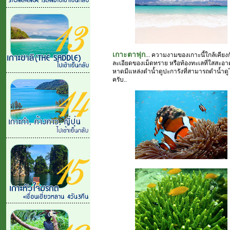
เกาะตาฟุก
... ความงามของเกาะนี้ใกล้เคีย
ละเอียดของเม็ดทราย หรือท้องทะเลที่ใสสะอาด 
หาดมีแหล่งดำน้ำดูปะการังที่สามารถดำน้ำดู
ครับ..