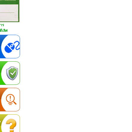
การ
ีเลิศ