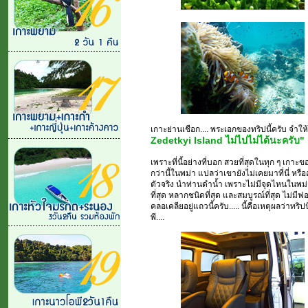
เกาะย่านเชือก.... พระเอกของทริปนี้ครับ จำใ
Zedetkyi Island ไม่ไปไม่ได้นะครับ"
เพราะที่นี้อย่างที่บอก สวยที่สุดในทุก ๆ เกาะข
กว่านี้ในพม่า แปลว่าเขายังไม่เคยมาที่นี่ หรืออ
ตัวจริง นำท่านดำน้ำ เพราะไม่มีจุดไหนในพม่า
ที่สุด หลากชนิดที่สุด และสมบูรณ์ที่สุด ไม่
คลอเคลียอยู่แถวนี้ครับ..... นี้คือเหตุผลว่าทริ
พี....