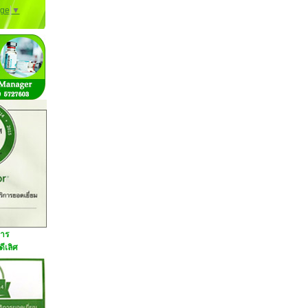
age
▼
การ
ีเลิศ