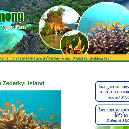
ะพยาม
เกาะสองครึ่งวัน
เกาะหัวใจมรกต+ระนอง
ติดต่อเรา
Building Team
|
|
|
|
 Zedetkyi Island