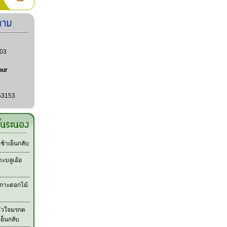
:
03
our
53153
้าเย็นกลับ
ะบลูเอ้อ
กาะดอกไม้
หัวใจมรกต
เย็นกลับ