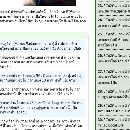
23.
3วัน2คืน เกาะหั
เกาะสน รวมZipline ขั
ุกอย่างไม่ว่าจะเป็น อุปกรณ์ดำน้ำ เรือ หรือ รถ ที่ใช้รับจาก
บาย จะไม่ลดราคาขาย เพื่อให้ขายได้ไว้ก่อน แล้วค่อยไป
24.
3วัน2คืน เกาะหั
ำหรับทริปนี้เราใช้คันใหญ่ มาตรฐานยูโร ซึ่งนั่งได้สะดวก
เกาะนาวโอพี พักระน
25.
3วัน2คืน เกาะหั
เกาะนาวโอพี พักระนอ
านยูโรป (Maxus ซึ่งนั่งสบายกว่ารถตู้ทั่วไปมากครับ)
นาวโอพี1คืน
แรมในเขตอำเภอเมืองระนอง ไปยังท่าเรือ Andaman Club
26.
3วัน2คืน Dream 
น้าที่ของเจซีทัวร์ ดูแลเรื่องเอกสารผ่านแดน อำนวยความ
เกาะนาวโอพี เกาะหั
วก ง่ายดาย และผ่านทุกท่านครับ) ระหว่างนั่งรอที่
ริฟครับ
27.
3วัน2คืน เกาะหั
องทะเลพม่า ทุกลำของเจซีทัวร์) ออกจากท่าเรือมุ่งหน้า สู่
เกาะนาวโอพี พักเกาะ
้ากันก่อน) ซึ่งใช้เวลาเพียง 10 นาทีเท่านั้นเองครับ
เกาะสอง1คืน
Stamp เอกสารขาเข้า ทุกท่านรอตรงท่าเรือ ครับใช้เวลา
28.
3วัน2คืน เกาะหัว
ทางเจ้าหน้าที่ของเจซีทัวร์ จะดำเนินการให้เองครับ
ราษฎร์ พักระนอง2คืน
้ทขนาด 3 เครื่องยนต์ 750 แรงม้า ลำใหญ่ ประกอบกับ คน
29.
3วัน2คืน เกาะหั
ห้เราเคลื่อนที่ จากเกาะสนสู่จุดแรก ของการดำน้ำ คือ
นอนบนเกาะและนอน
าทีเท่านั้นเองครับ
30.
3วัน2คืน เกาะหั
ือเกาะเกือกม้า เราลงดำน้ำดูปะการังกันเลย ตรงหน้าหาด
ระนอง Local Life
พ้ที่ไหนครับ.. เรือจอดตรงหน้าหาด เพื่อให้ทุกท่านได้เดิน