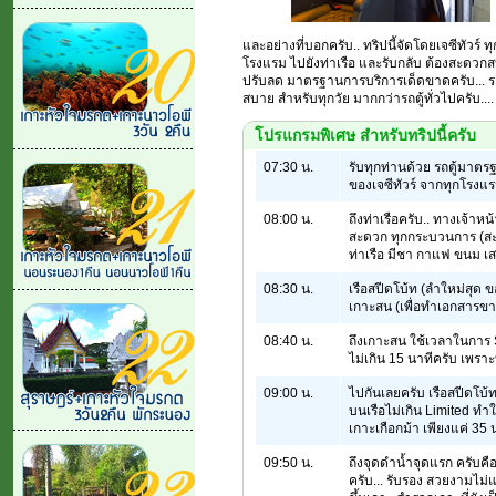
และอย่างที่บอกครับ.. ทริปนี้จัดโดยเจซีทัวร์ ท
โรงแรม ไปยังท่าเรือ และรับกลับ ต้องสะดวกส
ปรับลด มาตรฐานการบริการเด็ดขาดครับ... รถส
สบาย สำหรับทุกวัย มากกว่ารถตู้ทั่วไปครับ....
โปรแกรมพิเศษ สำหรับทริปนี้ครับ
07:30 น.
รับทุกท่านด้วย รถตู้มาตรฐ
ของเจซีทัวร์ จากทุกโรง
08:00 น.
ถึงท่าเรือครับ.. ทางเจ้าห
สะดวก ทุกกระบวนการ (สะด
ท่าเรือ มีชา กาแฟ ขนม เส
08:30 น.
เรือสปีดโบ้ท (ลำใหม่สุด ข
เกาะสน (เพื่อทำเอกสารขาเข
08:40 น.
ถึงเกาะสน ใช้เวลาในการ 
ไม่เกิน 15 นาทีครับ เพราะ
09:00 น.
ไปกันเลยครับ เรือสปีดโบ
บนเรือไม่เกิน Limited ทำใ
เกาะเกือกม้า เพียงแค่ 35 น
09:50 น.
ถึงจุดดำน้ำจุดแรก ครับค
ครับ... รับรอง สวยงามไม่แ