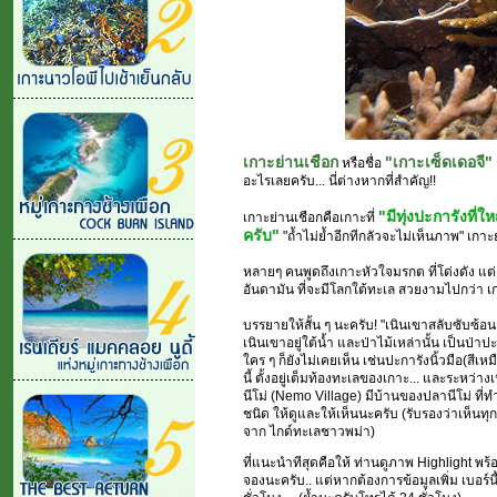
เกาะย่านเชือก
"เกาะเซ็ดเดอจี"
หรือชื่อ
อะไรเลยครับ... นี่ต่างหากที่สำคัญ!!
"มีทุ่งปะการังที่ใ
เกาะย่านเชือกคือเกาะที่
ครับ"
"ถ้ำไม่ย้ำอีกทีกลัวจะไม่เห็นภาพ" เกา
หลายๆ คนพูดถึงเกาะหัวใจมรกต ที่โด่งดัง แต่
อันดามัน ที่จะมีโลกใต้ทะเล สวยงามไปกว่า เก
บรรยายให้สั้น ๆ นะครับ! "เนินเขาสลับซับซ้อน
เนินเขาอยู่ใต้น้ำ และป่าไม้เหล่านั้น เป็นป่าปะ
ใคร ๆ ก็ยังไม่เคยเห็น เช่นปะการังนิ้วมือ(สีเ
นี้ ตั้งอยู่เต็มท้องทะเลของเกาะ... และระหว่าง
นีโม่ (Nemo Village) มีบ้านของปลานีโม่ ที่ท
ชนิด ให้ดูและให้เห็นนะครับ (รับรองว่าเห็นทุก
จาก ไกด์ทะเลชาวพม่า)
ที่แนะนำทีสุดคือให้ ท่านดูภาพ Highlight พ
จองนะครับ.. แต่หากต้องการข้อมูลเพิ่ม เบอร์