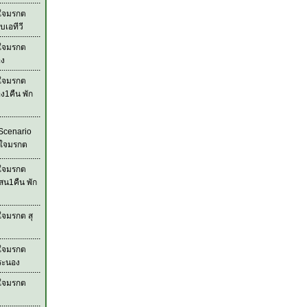
วใจมรกต
บเอทีวี
วใจมรกต
อง
วใจมรกต
ง1คืน พัก
Scenario
วใจมรกต
วใจมรกต
สน1คืน พัก
ใจมรกต สุ
วใจมรกต
ระนอง
วใจมรกต