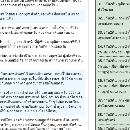
งเป็นธรรมชาติแบบ 100% เต็มครับ เดินเล่นบนริมหาดขาว
31.
3วัน2คืน ภูเก็ต ร
อกจากหาด เพื่อดูแหล่งปะการังเกิดใหม่..
หัวใจมรกต
งหน้าสู่จุด Highlight สำคัญของทริป ที่กลายเป็น แหล่ง
32.
3วัน2คืน เกาะหั
รกต ครับ
เกาะมังกร ระนอง
ะ (อย่าพลาดเด็ดขาด) เพราะตรงปากถ้ำเข้าเกาะหัวใจ
 ปะการังเต็มพรึดเลยครับ สวยสุดเท่าที่เคยเห็นมา..
33.
3วัน2คืน เกาะหั
เกาะดอกไม้ เกาะบลูเอ
ู่ Heart Lagoon เจ้าหน้าที่ผู้เชี่ยวชาญพิเศษ ของเจซีทัวร์
นลูกค้าก็เกาะ และช่วยว่าย กันนิด ๆ หน่อยครับ
34.
3วัน2คืน เกาะหั
(ระนอง) เกาะง่าม (ชุ
วยต้นปะการัง ปลานีโม่ ปลาสวยงามทุกชนิด ฝูงปลาที่รวม
ต่าทะเล หอยมือเสือ สารพัดชนิดครับ สนุกสนาน เบิกบาน ตื่น
35.
3วัน2คืน เกาะหั
(ระนอง) เขื่อนเชี่ยวหล
ราษฎร์) นอนระนองและ
สุด ในทะเลพม่าเอาไว้ ตอนหลังสุดครับ.. ตอนนี้ไปแวะเกาะ
ริบ บรรยากาศสุดร่มรื่น ที่ยังเป็นธรรมชาติ ไว้สุด ๆ และ
36.
3วัน2คืน เกาะหั
กันก่อน "เกาะตาฟุกครับ" สวยสุดใจเลยครับ
(ระนอง) เขื่อนเชี่ยวหล
ราษฎร์) นอนระนอง
าร..ชั่วคราว (ทำด้วยตอไม้ และหญ้าแฝกครับ 555) แต่
ฟ่ต์ อาหารอร่อย ธรรมชาติเต็มที่ รอบตัว น้ำทะเลใส หาด
37.
4วัน3คืน เกาะพย
ารเดินทอดน่องย่ำพื้นทรายเล่น ยัง ๆ ไม่พอ เราเตรียม
หัวใจมรกต ระนอง
่ อยากออกกำลัง พายเรือเล่น ออกไปดำน้ำดูปะการังนอก ๆ
็มีปะการังครับ จะมาก จะน้อยก็มีครับ)
38.
4วัน3คืน เกาะหั
สรรค์ใต้ทะเลครับ Nemo Village ที่สร้างด้วยต้นปะการัง
เกาะสุรินทร์
นาดใหญ่ และทุ่งดอกไม้ทะเล ขึ้นอยู่บนภูเขา สลับซับซ้อน
39.
4วัน3คืน เกาะหั
รังนับร้อยชนิด กินพื้นที่เป็นบริเวณ นับ 100 ไร่ทั่ว