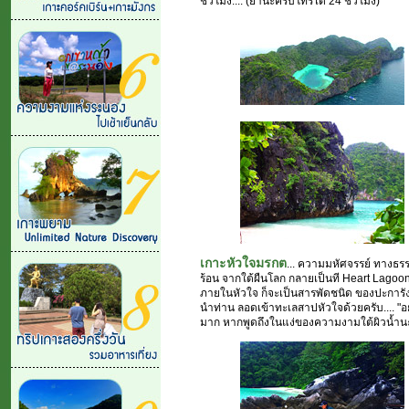
ชั่วโมง.... (ย้ำนะครับโทรได้ 24 ชั่วโมง)
เกาะหัวใจมรกต
... ความมหัศจรรย์ ทางธรรม
ร้อน จากใต้ผืนโลก กลายเป็นที Heart Lagoon (ท
ภายในหัวใจ ก็จะเป็นสารพัดชนิด ของปะการัง ที
นำท่าน ลอดเข้าทะเลสาปหัวใจด้วยครับ.... "อย
มาก หากพูดถึงในแง่ของความงามใต้ผิวน้ำน