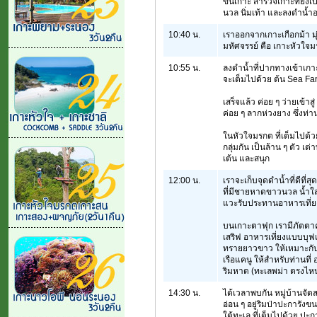
ขึ้นเกาะ สำรวจเกาะที่ยั
นวล นิ่มเท้า และลงดำน้ำอ
10:40 น.
เราออกจากเกาะเกือกม้า มุ่
มหัศจรรย์ คือ เกาะหัวใจม
10:55 น.
ลงดำน้ำที่ปากทางเข้าเกา
จะเต็มไปด้วย ต้น Sea Fan
เสร็จแล้ว ค่อย ๆ ว่ายเข้าส
ค่อย ๆ ลากห่วงยาง ซึ่งท่า
ในหัวใจมรกต ที่เต็มไปด้
กลุ่มกัน เป็นล้าน ๆ ตัว เ
เต้น และสนุก
12:00 น.
เราจะเก็บจุดดำน้ำที่ดีที่
ที่มีชายหาดขาวนวล น้ำใสก
แวะรับประทานอาหารเที่ยง
บนเกาะตาฟุก เรามีภัตตาค
เสริฟ อาหารเที่ยงแบบบุฟเ
ทรายยาวขาว ให้เหมาะกับก
เรือแคนู ให้สำหรับท่านที
ริมหาด (ทะเลพม่า ตรงไหนก
14:30 น.
ได้เวลาพบกัน หมู่บ้านจัด
อ่อน ๆ อยู่ริมป่าปะการังข
ใต้ทะเล ที่เต็มไปด้วย ปะกา