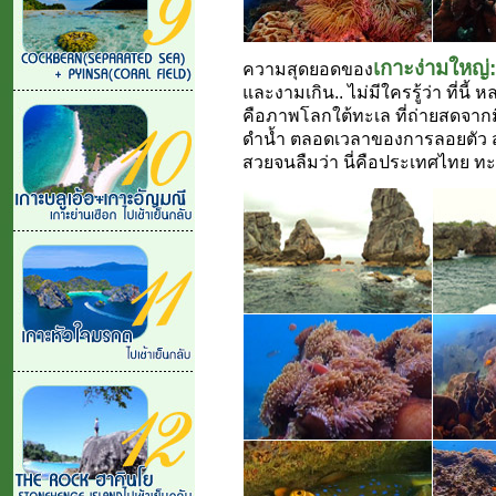
เกาะง่ามใหญ่:
ความสุดยอดของ
และงามเกิน.. ไม่มีใครรู้ว่า ที่นี้
คือภาพโลกใต้ทะเล ที่ถ่ายสดจากม
ดำน้ำ ตลอดเวลาของการลอยตัว สม
สวยจนลืมว่า นี่คือประเทศไทย ทะ