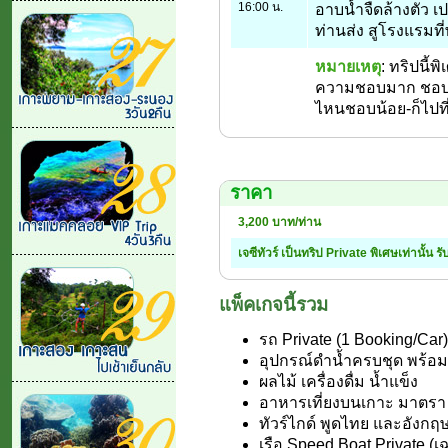
16:00 น.
อาบน้ำจืดล้างตัว เปล
ท่านส่ง สูโรงแรมที่
หมายเหตุ
: ทริปนี้
ความชอบมาก ชอบน
ไหนชอบน้อย-ก็ไปที่อ
ราคา
3,200 บาท/ท่าน
เจซีทัวร์ เป็นทริป Private พิเศษเท่านั้น ร
แพ็คเกจนี้รวม
รถ Private (1 Booking/Car
อุปกรณ์ดำน้ำครบชุด พร้อม
ผลไม้ เครื่องดื่ม น้ำแข็ง
อาหารเที่ยงบนเกาะ มาตรา
ทัวร์ไกด์ พูดไทย และอังกฤ
เรือ Speed Boat Private (เ