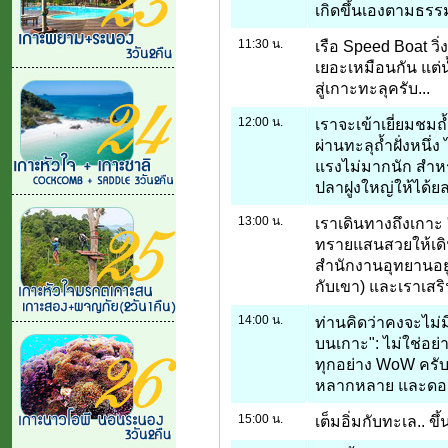
เกิดขึ้นเองตามธรรม
11:30 น.
เรือ Speed Boat วิ
เยอะเหมือนกัน แต่น
สู่เกาะทะลุครับ...
12:00 น.
เราจะเข้าเยี่ยมชมถ
ผ่านทะลุถ้ำฝั่งหนึ่ง ไ
แรงไม่มากนัก สำหร
ปลาฝูงใหญ่ให้ได้ย
13:00 น.
เราเดินทางถึงเกาะ
ทรายแสนสวยให้เดินเล
สำนักงานอุทยานอยู่ 
กับเขา) และเราเสริ
14:00 น.
ท่านคิดว่าคงจะไม่
บนเกาะ": ไม่ใช่อย่
ทุกอย่าง WoW ครับ
หลากหลาย และดอกไ
15:00 น.
เต็มอิ่มกับทะเล.. ขึ