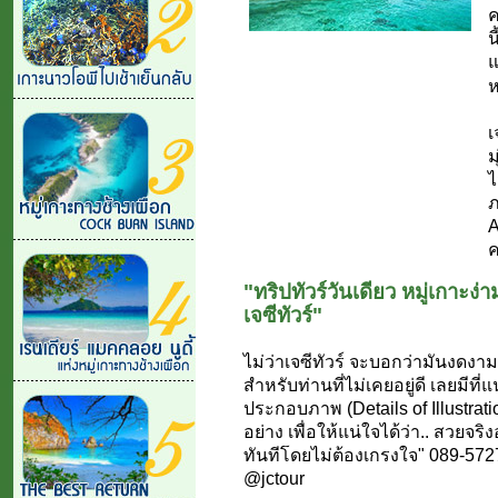
ค
น
แ
ห
เ
ม
ไ
ภ
A
ค
"ทริปทัวร์วันเดียว หมู่เกาะง
เจซีทัวร์"
ไม่ว่าเจซีทัวร์ จะบอกว่ามันงดงา
สำหรับท่านที่ไม่เคยอยู่ดี เลยมีท
ประกอบภาพ (Details of Illustra
อย่าง เพื่อให้แน่ใจได้ว่า.. สวย
ทันทีโดยไม่ต้องเกรงใจ" 089-57276
@jctour