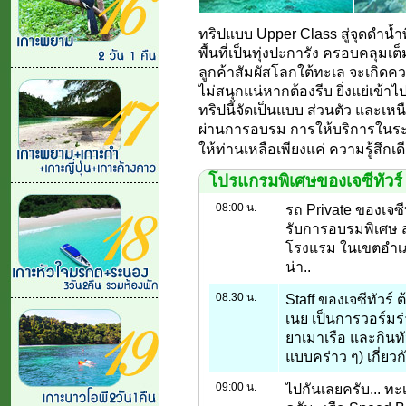
ทริปแบบ Upper Class สู่จุดดำน้
พื้นที่เป็นทุ่งปะการัง ครอบคลุมเ
ลูกค้าสัมผัสโลกใต้ทะเล จะเกิดความ
ไม่สนุกแน่หากต้องรีบ ยิ่งแย่เข้าไ
ทริปนี้จัดเป็นแบบ ส่วนตัว และเหน
ผ่านการอบรม การให้บริการในระดับ
ให้ท่านเหลือเพียงแค่ ความรู้สึกเด
โปรแกรมพิเศษของเจซีทัวร์ 
08:00 น.
รถ Private ของเจซีท
รับการอบรมพิเศษ ส
โรงแรม ในเขตอำเภอเ
น่า..
08:30 น.
Staff ของเจซีทัวร
เนย เป็นการวอร์มร
ยาเมาเรือ และกินทั
แบบคร่าว ๆ) เกี่ยวก
09:00 น.
ไปกันเลยครับ... ทะ