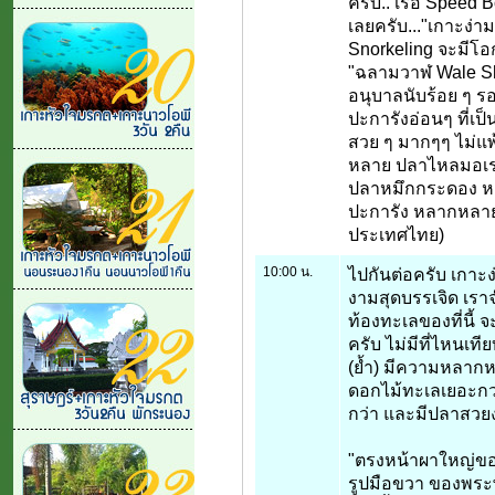
ครับ.. เรือ Speed B
เลยครับ..."เกาะง่าม
Snorkeling จะมีโอ
"ฉลามวาฬ Wale Sh
อนุบาลนับร้อย ๆ รอ
ปะการังอ่อนๆ ที่เป็นพ
สวย ๆ มากๆๆ ไม่แพ
หลาย ปลาไหลมอเร่ 
ปลาหมึกกระดอง หอ
ปะการัง หลากหลายชน
ประเทศไทย)
10:00 น.
ไปกันต่อครับ เกาะง
งามสุดบรรเจิด เราจำ
ท้องทะเลของที่นี้ 
ครับ ไม่มีที่ไหนเ
(ย้ำ) มีความหลาก
ดอกไม้ทะเลเยอะกว่า
กว่า และมีปลาสวย
"ตรงหน้าผาใหญ่ของ
รูปมือขวา ของพระพุ