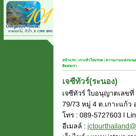
หน้าแรก
|
เกาะหัวใจมรกต
|
ความงามแห่งระนอ
ติดต่อเรา
เจซีทัวร์(ระนอง)
เจซีทัวร์ ใบอนุญาตเลขท
79/73 หมู่ 4 ต.เกาะแก้ว อ
โทร : 089-5727603 l Lin
อีเมลล์ :
jctourthailand