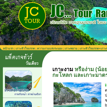
หน้าแรก
เกาะหัวใจมรกต
ความงามแห่งระนอง
เกาะพยาม
เกาะหัวใจมรกต+เกา
|
|
|
|
เกาะงาม
หรือง่าม (น้อ
กะโหลก และเกาะมาตรา
เ
ต
ป
ช
I