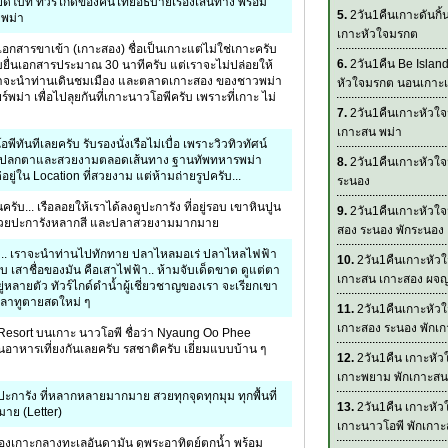
ปีดโบ้ท ทัวร์ไกด์ของคนไทยอธิบายเรืองเส้นทาง พร้อม
5.
2วัน1คืนเกาะดันกิ้
ยพม่า
เกาะหัวใจมรกต
ำเอกสารขาเข้า (เกาะสอง) ชื่อเป็นเกาะแต่ไม่ใช่เกาะครับ
6.
2วัน1คืน Be Islan
ับยื่นเอกสารประมาณ 30 นาทีครับ แต่เราจะไม่ปล่อยให้
ม่าจะนำท่านเดินชมเมือง และตลาดเกาะสอง ของชาวพม่า
หัวใจมรกต นอนเกาะเ
ยร์พม่า เพื่อไปลุยกันที่เกาะนาวโอพีครับ เพราะที่เกาะ ไม่
7.
2วัน1คืนเกาะหัวใจ
เกาะสน พม่า
อพีทันทีเลยครับ รับรองนั่งเรือไม่เบื่อ เพราะวิวทิวทัศน์
้ำ แปลกตาและสวยงามตลอดเส้นทาง ฐานทัพทหารพม่า
8.
2วัน1คืนเกาะหัวใจ
ต่อยู่ใน Location ที่สวยงาม แต่ห้ามถ่ายรูปครับ...
ระนอง
รับ... เรือลอยให้เราได้ลงดูปะการัง ที่อยู่รอบ เขาหินปูน
9.
2วัน1คืนเกาะหัวใ
ไปด้วยปะการังหลากสี และปลาสวยงามมากมาย
สอง ระนอง พักระนอง
.. เราจะนำท่านไปทักทาย ปลาไหลมอเร่ ปลาไหลไฟฟ้า
10.
2วัน1คืนเกาะหัว
ับ เสาชื่อของมัน คือเสาไฟฟ้า.. ห้ามจับเด็ดขาด ดูแต่ตา
เกาะสน เกาะสอง ผจญ
ยู่หลายตัว ทัวร์ไกด์ดำน้ำผู้เชี่ยวชาญของเรา จะเรียกเขา
ปลาทูตายสดใหม่ ๆ
11.
2วัน1คืนเกาะหัว
เกาะสอง ระนอง พักเ
่ Resort บนเกาะ นาวโอพี ชื่อว่า Nyaung Oo Phee
านอาหารเที่ยงกันเลยครับ รสชาติครับ เยี่ยมแบบบ้าน ๆ
12.
2วัน1คืน เกาะหั
เกาะพยาม พักเกาะสน
ะการัง ที่หลากหลายมากมาย สวยทุกจุดทุกมุม ทุกพื้นที่
13.
2วัน1คืน เกาะหั
าย (Letter)
เกาะนาวโอพี พักเกา
องเกาะกลางทะเลอันดามัน ดูพระอาทิตย์ตกน้ำ พร้อม