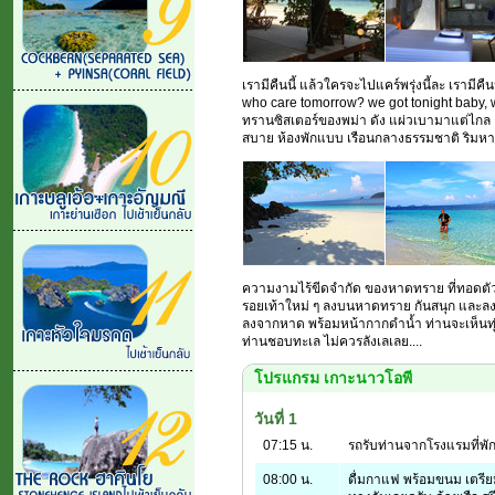
เรามีคืนนี้ แล้วใครจะไปแคร์พรุ่งนี้ละ เรามีคื
who care tomorrow? we got tonight baby, 
ทรานซิสเตอร์ของพม่า ดัง แผ่วเบามาแต่ไกล คร
สบาย ห้องพักแบบ เรือนกลางธรรมชาติ ริมห
ความงามไร้ขีดจำกัด ของหาดทราย ที่ทอดตัว
รอยเท้าใหม่ ๆ ลงบนหาดทราย กันสนุก และลงว่าย
ลงจากหาด พร้อมหน้ากากดำน้ำ ท่านจะเห็นทุ่ง
ท่านชอบทะเล ไม่ควรลังเลเลย....
โปรแกรม เกาะนาวโอพี
วันที่ 1
07:15 น.
รถรับท่านจากโรงแรมที่พัก
08:00 น.
ดื่มกาแฟ พร้อมขนม เตรีย