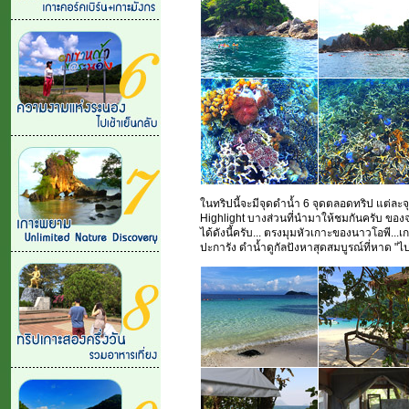
ในทริปนี้จะมีจุดดำน้ำ 6 จุดตลอดทริป แต่ละ
Highlight บางส่วนที่นำมาให้ชมกันครับ ของ
ได้ดังนี้ครับ... ตรงมุมหัวเกาะของนาวโอพี...เ
ปะการัง ดำน้ำดูกัลปังหาสุดสมบูรณ์ที่หาด "ไป