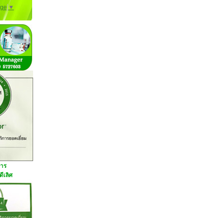
age
▼
การ
ีเลิศ