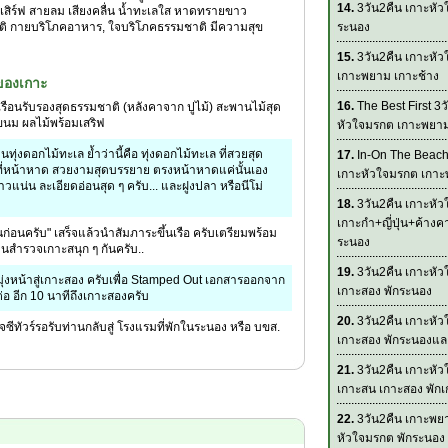
14.
3วัน2คืน เกาะหัว
อมเสิร์ฟ สายลม เสียงคลื่น น้ำทะเลใส หาดทรายขาว
ิ กายบริโภคอาหาร, ใจบริโภคธรรมชาติ มีความสุข
ระนอง
15.
3วัน2คืน เกาะหั
เกาะพยาม เกาะช้าง
่งของเกาะ
16.
The Best First 3ว
ือนรับรองสุดธรรมชาติ (หลังคาจาก ปูไม้) สะพานไม้สุด
 ขนม ผลไม้พร้อมเสริฟ
หัวใจมรกต เกาะพยา
่งดอกไม้ทะเล ย้ำว่านี้คือ ทุ่งดอกไม้ทะเล ที่สวยสุด
17.
In-On The Beach
้นที่หน้าหาด สวยงามสุดบรรยาย ตรงหน้าหาดแค่นั้นเอง
เกาะหัวใจมรกต เกา
่น ละเอียดอ่อนสุด ๆ ครับ... และฝูงปลา หรือนีโม่
18.
3วัน2คืน เกาะหั
เกาะกำ+ญี่ปุ่น+ค้างค
ก่อนครับ" เสร็จแล้วนำสัมภาระขึ้นเรือ ครับเตรียมพร้อม
ระนอง
ินสำรวจเกาะสนุก ๆ กันครับ..
19.
3วัน2คืน เกาะหั
ุ่งหน้าสู่เกาะสอง ครับเพื่อ Stamped Out เอกสารออกจาก
เกาะสอง พักระนอง
อ อีก 10 นาทีถึงเกาะสองครับ
20.
3วัน2คืน เกาะหั
เจซีทัวร์รอรับท่านกลับสู่ โรงแรมที่พักในระนอง หรือ บขส.
เกาะสอง พักระนองแ
21.
3วัน2คืน เกาะหั
เกาะสน เกาะสอง พัก
22.
3วัน2คืน เกาะพย
หัวใจมรกต พักระนอง