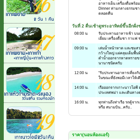
อาหารเย็น เครื่องดื่มพร้
Dinner ท่ามกลางธรรมชาต
ตลอดคืน
วันที่ 2 ตื่นเช้าดูพระอาทิตย์ขึ้นอีกฝั
08:00 น
รับประทานอาหารเช้า บนเร
เยี่ยม เครื่องดื่มชา กาแฟ
09:00 น
เล่นน้ำหน้าหาด และชมสวนทุ
กว้างใหญ่ แผ่คลุมเต็มพื
ดำน้ำออกจากหาดทรายขาวแน
นานาชนิดครับ
12:00 น
"รับประทานอาหารเที่ยงกัน
ในขณะที่ยังพอมีเวลาให้เด
14:00 น.
เรือออกจากเกาะนาวโอพี ม
ประเทศพม่า และเดินทางต่
16:00 น.
ทุกท่านถึงท่าเรือ รถตู้จาก
หรือ สนามบิน...ครับ..
ราคา(นอนห้องแอร์)