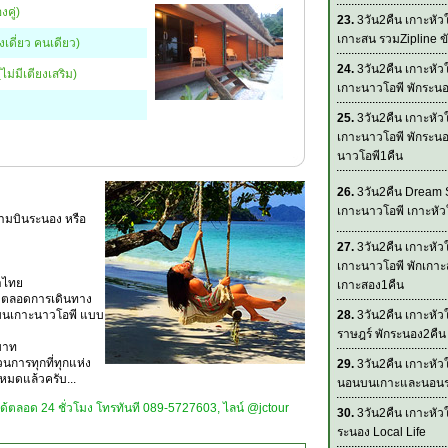
คู่)
23.
3วัน2คืน เกาะหั
เกาะสน รวมZipline ขั
เดี่ยว คนเดียว)
24.
3วัน2คืน เกาะหั
(ไม่มีเตียงเสริม)
เกาะนาวโอพี พักระน
25.
3วัน2คืน เกาะหั
เกาะนาวโอพี พักระนอ
นาวโอพี1คืน
26.
3วัน2คืน Dream 
เกาะนาวโอพี เกาะหั
ามบินระนอง หรือ
27.
3วัน2คืน เกาะหั
เกาะนาวโอพี พักเกาะ
าไทย
เกาะสอง1คืน
ta ตลอดการเดินทาง
่ยง บนเกาะนาวโอพี แบบ
28.
3วัน2คืน เกาะหัว
ราษฎร์ พักระนอง2คืน
 บาท
นการทุกที่ทุกแห่ง
29.
3วัน2คืน เกาะหั
หมดแล้วครับ...
นอนบนเกาะและนอน
มได้ตลอด 24 ชั่วโมง โทรทันที 089-5727603, ไลน์ @jctour
30.
3วัน2คืน เกาะหั
ระนอง Local Life