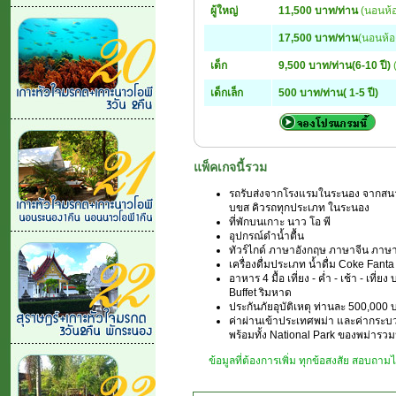
ผู้ใหญ่
11,500 บาท/ท่าน
(นอนห้อง
17,500 บาท/ท่าน
(นอนห้อง
เด็ก
9,500 บาท/ท่าน(6-10 ปี)
เด็กเล็ก
500 บาท/ท่าน( 1-5 ปี)
แพ็คเกจนี้รวม
รถรับส่งจากโรงแรมในระนอง จากสน
บขส คิวรถทุกประเภท ในระนอง
ที่พักบนเกาะ นาว โอ พี
อุปกรณ์ดำน้ำตื้น
ทัวร์ไกด์ ภาษาอังกฤษ ภาษาจีน ภาษ
เครื่องดื่มประเภท น้ำดื่ม Coke Fan
อาหาร 4 มื้อ เที่ยง - ค่ำ - เช้า - เที
Buffet ริมหาด
ประกันภัยอุบัติเหตุ ท่านละ 500,000
ค่าผ่านเข้าประเทศพม่า และค่ากระบว
พร้อมทั้ง National Park ของพม่ารวม
ข้อมูลที่ต้องการเพิ่ม ทุกข้อสงสัย สอบถา