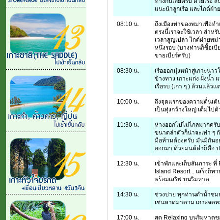
ทางกันเลยครับ ด้วยเรือ ส
แนะนำลูกเรือ และไกด์ฝ่า
08:10 น.
ถึงเมืองท่าของพม่าเพื่อท
ตรงนี้เราจะใช้เวลา สำหร
เวลาสูญเปล่า ไกด์ฝ่ายพ
หนึ่งรอบ (บางท่านก็ซื้อเบี
ขายเบียร์ครับ)
08:30 น.
เรือออกมุ่งหน้าสู่เกาะนาวโ
ข้างทาง เกาะแก่ง ฝั่งน
เรือรบ (เก่า ๆ ) ล้วนแล้วแ
10:00 น.
ถึงจุดแรกของความตื่นเต้นค
เป็นทุ่งกว้างใหญ่ เต็ม
11:30 น.
ห่างออกไปไม่ไกลมากครับ
ขนาดลำตัวก็น่าจะเท่า ๆ ก
มือห้ามต้องครับ มันมีกันอ
ออกมา ด้วยมนต์ดำก็คือ 
12:30 น.
เข้าพักและเก็บสัมภาระ ที
Island Resort... เสร็จก็ท
พร้อมเสริฟ บนริมหาด
14:30 น.
ช่วงบ่าย ทุกท่านดำน้ำชมป
เช่นหาดมาดาม เกาะจดหม
17:00 น.
สุด Relaxing บนริมหาดข