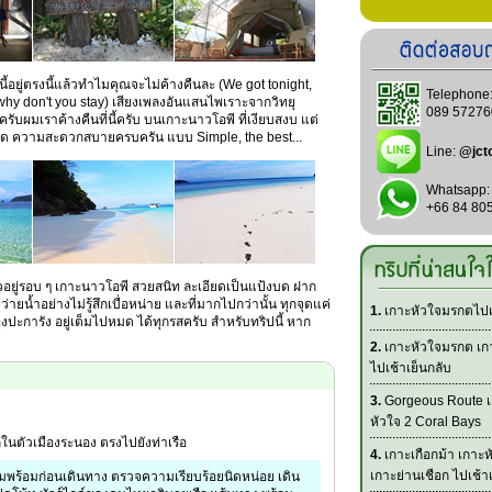
นนี้อยู่ตรงนี้แล้วทำไมคุณจะไม่ค้างคืนละ (We got tonight,
Telephone
why don't you stay) เสียงเพลงอันแสนไพเราะจากวิทยุ
089 57276
ับผมเราค้างคืนที่นี้ครับ บนเกาะนาวโอพี ที่เงียบสงบ แต่
าด ความสะดวกสบายครบครัน แบบ Simple, the best...
Line:
@jct
Whatsapp:
+66 84 80
อยู่รอบ ๆ เกาะนาวโอพี สวยสนิท ละเอียดเป็นแป้งบด ฝาก
น้ำอย่างไม่รู้สึกเบื่อหน่าย และที่มากไปกว่านั้น ทุกจุดแค่
1.
เกาะหัวใจมรกตไปเช
ปะการัง อยู่เต็มไปหมด ได้ทุกรสครับ สำหรับทริปนี้ หาก
2.
เกาะหัวใจมรกต เกา
ไปเช้าเย็นกลับ
3.
Gorgeous Route เ
หัวใจ 2 Coral Bays
ในตัวเมืองระนอง ตรงไปยังท่าเรือ
4.
เกาะเกือกม้า เกาะ
เกาะย่านเชือก ไปเช้า
มพร้อมก่อนเดินทาง ตรวจความเรียบร้อยนิดหน่อย เดิน