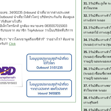
31.
3วัน2คืน ภูเก็ต ร
หัวใจมรกต
มายเลข..34/00235 (Inbound นำเที่ยวจากต่างประเทศ
32.
3วัน2คืน เกาะหั
tbound นำเที่ยวได้ทั่วโลก) บริษัทประกันภัย ต้องดูแล
เกาะมังกร ระนอง
ัวร์เดินทางไปถึง
 อิเล็กโทรนิกส์ ถูกต้อง หมายเลข 0835557015003
33.
3วัน2คืน เกาะหั
บการรับรองจาก สมาชิก TripAdvisor ว่าเป็นบริษัทที่บริการ
เกาะดอกไม้ เกาะบลูเอ
บว่า "ชาวโลกเขาพูดถึงเจซีทัวร์" ว่าอย่างไร? ต้องจ่าย
34.
3วัน2คืน เกาะหั
ครับ!!!
Click
(ระนอง) เกาะง่าม (ชุ
35.
3วัน2คืน เกาะหั
(ระนอง) เขื่อนเชี่ยวหล
ราษฎร์) นอนระนองและ
36.
3วัน2คืน เกาะหั
(ระนอง) เขื่อนเชี่ยวหล
ราษฎร์) นอนระนอง
37.
4วัน3คืน เกาะพย
หัวใจมรกต ระนอง
38.
4วัน3คืน เกาะหั
เกาะสุรินทร์
39.
4วัน3คืน เกาะหั