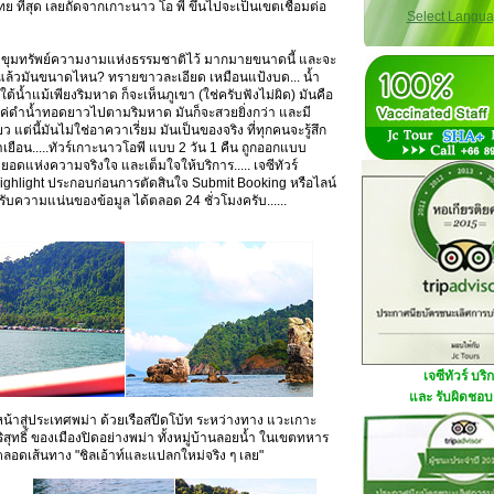
ทย ที่สุด เลยถัดจากเกาะนาว โอ พี ขึ้นไปจะเป็นเขตเชื่อมต่อ
Select Langu
ซ่อน ขุมทรัพย์ความงามแห่งธรรมชาติไว้ มากมายขนาดนี้ และจะ
ๆ แล้วมันขนาดไหน? ทรายขาวละเอียด เหมือนแป้งบด... น้ำ
้ำแม้เพียงริมหาด ก็จะเห็นภูเขา (ใช่ครับฟังไม่ผิด) มันคือ
. แค่ดำน้ำทอดยาวไปตามริมหาด มันก็จะสวยยิ่งกว่า และมี
ต่นี้มันไม่ใช่อาควาเรี่ยม มันเป็นของจริง ที่ทุกคนจะรู้สึก
เยือน.....ทัวร์เกาะนาวโอพี แบบ 2 วัน 1 คืน ถูกออกแบบ
อดแห่งความจริงใจ และเต็มใจให้บริการ..... เจซีทัวร์
ighlight ประกอบก่อนการตัดสินใจ Submit Booking หรือไลน์
บความแน่นของข้อมูล ได้ตลอด 24 ชั่วโมงครับ......
เจซีทัวร์ บริ
และ รับผิดชอบด
งหน้าสู่ประเทศพม่า ด้วยเรือสปีดโบ้ท ระหว่างทาง แวะเกาะ
สุทธิ์ ของเมืองปิดอย่างพม่า ทั้งหมู่บ้านลอยน้ำ ในเขตทหาร
ลอดเส้นทาง "ชิลเอ้าท์และแปลกใหม่จริง ๆ เลย"