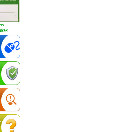
การ
ีเลิศ