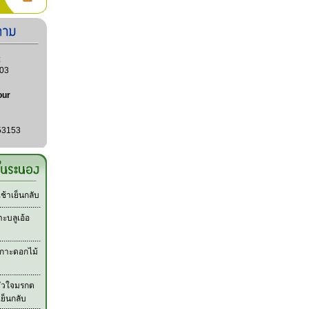
:
03
our
53153
้าเย็นกลับ
ะบลูเอ้อ
กาะดอกไม้
หัวใจมรกต
เย็นกลับ