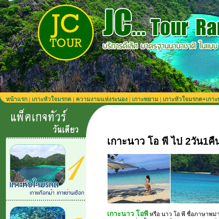
หน้าแรก
เกาะหัวใจมรกต
ความงามแห่งระนอง
เกาะพยาม
เกาะหัวใจมรกต+เกา
|
|
|
|
เกาะนาว โอ พี ไป 2วัน1คืน
เกาะนาว โอพี
หรือ นาว โอ พี ชื่อภาษาพม่