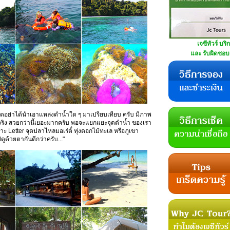
เจซีทัวร์ บริ
และ รับผิดชอบด
จุดอย่าได้นำเอาแหล่งดำน้ำใด ๆ มาเปรียบเทียบ ครับ มีภาพ
จริง สวยกว่านี้เยอะมากครับ พอจะแยกแยะจุดดำน้ำ ของเรา
กาะ Letter จุดปลาไหลมอเร่ต์์ ทุ่งดอกไม้ทะเล หรือภูเขา
ดูด้วยตากันดีกว่าครับ..."