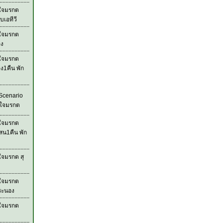
วใจมรกต
บเอทีวี
วใจมรกต
อง
วใจมรกต
ง1คืน พัก
Scenario
วใจมรกต
วใจมรกต
สน1คืน พัก
ใจมรกต สุ
วใจมรกต
ระนอง
วใจมรกต