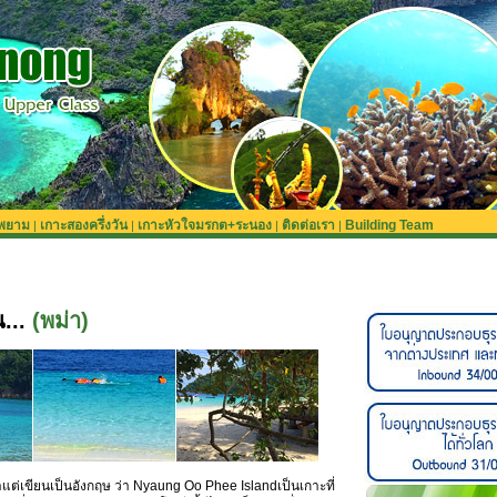
ะพยาม
เกาะสองครึ่งวัน
เกาะหัวใจมรกต+ระนอง
ติดต่อเรา
Building Team
|
|
|
|
...
(พม่า)
าแต่เขียนเป็นอังกฤษ ว่า Nyaung Oo Phee Islandเป็นเกาะที่