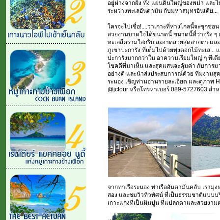
อยู่ห่างจากฝั่ง ทั้ง แผ่นดินใหญ่ของพม่า และไ
ระหว่างทะเลอันดามัน กับมหาสมุทรอินเดีย...
ใครจะไปเชื่อ!....ว่าเกาะที่ห่างไกลนี้จะซุก
สวยงามบาดใจได้ขนาดนี้ ขนาดนี้ที่ว่าจริง 
ทะเลสีครามใสกริบ สะอาดสวยสุดสายตา และใต้น
ภูเขาปะการัง ที่เต็มไปด้วยทุ่งดอกไม้ทะเล..
ปะการังมากกว่าใน อาความเรียมใหญ่ ๆ ทีเดียว แ
โชคดีที่มาเห็น และสุดแสนจะคุ้มค่า กับการมา
อย่างดี และนำส่งประสบการณ์ด้วย ทีมงามสุดย
ระนอง เชิญท่านอ่านรายละเอียด และดูภาพ H
@jctour หรือโทรหาเบอร์ 089-5727603 สำหรั
จากท่าเรือระนอง ท่าเรืออันดามันคลับ เรามุ่
สอง และชมวิวทิวทัศน์ ที่เป็นธรรมชาติแบบบริ
เกาะแก่งที่เป็นหินปูน ที่แปลกตาและสวยงามต