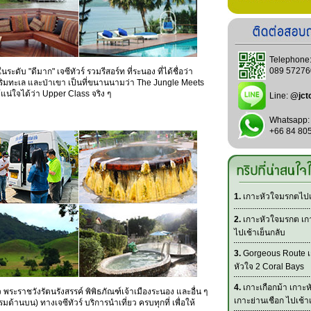
Telephone
089 57276
ะดับ "ดีมาก" เจซีทัวร์ รวมรีสอร์ท ที่ระนอง ที่ได้ชื่อว่า
 ริมทะเล และป่าเขา เป็นที่ขนานนามว่า The Jungle Meets
ให้แน่ใจได้ว่า Upper Class จริง ๆ
Line:
@jct
Whatsapp:
+66 84 80
1.
เกาะหัวใจมรกตไปเช
2.
เกาะหัวใจมรกต เกา
ไปเช้าเย็นกลับ
3.
Gorgeous Route เ
หัวใจ 2 Coral Bays
4.
เกาะเกือกม้า เกาะ
 พระราชวังรัตนรังสรรค์ พิพิธภัณฑ์เจ้าเมืองระนอง และอื่น ๆ
เกาะย่านเชือก ไปเช้า
านบน) ทางเจซีทัวร์ บริการนำเที่ยว ครบทุกที่ เพื่อให้