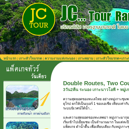
หน้าแรก
เกาะหัวใจมรกต
ความงามแห่งระนอง
เกาะพยาม
เกาะหัวใจมรกต+เกา
|
|
|
|
Double Routes, Two Cou
3วัน2คืน ระนอง เกาะนาวโอพี + หมู่เ
ความสุดยอดของทะเลไทย อย่างหมู่เกาะชุมพร 
ยุโรป ยกให้เป็นเบอร์ 1 ของเอเชีย เทียบเท่ากั
ระบบนิเวศน์ใต้น้ำ...
และความสุดยอดของทะเลพม่า หมู่เกาะมากุย ก็เป
เริ่มเข้าไปเยี่ยมชม เป็นจำนวนมาก ในแต่ละปี
แพ็คเกจ ดำน้ำตื้น เพื่อเทียบเคียง กับหมู่เกาะ