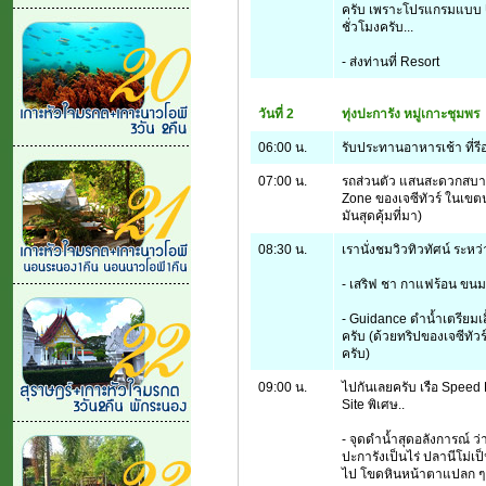
ครับ เพราะโปรแกรมแบบ U
ชั่วโมงครับ...
- ส่งท่านที่ Resort
วันที่ 2
ทุ่งปะการัง หมู่เกาะชุมพร
06:00 น.
รับประทานอาหารเช้า ที่รี
07:00 น.
รถส่วนตัว แสนสะดวกสบายของ
Zone ของเจซีทัวร์ ในเขตน
มันสุดคุ้มที่มา)
08:30 น.
เรานั่งชมวิวทิวทัศน์ ระ
- เสริฟ ชา กาแฟร้อน ขนมอ
- Guidance ดำน้ำเตรียมเส
ครับ (ด้วยทริปของเจซีทัวร์
ครับ)
09:00 น.
ไปกันเลยครับ เรือ Speed Bo
Site พิเศษ..
- จุดดำน้ำสุดอลังการณ์ ว่า
ปะการังเป็นไร่ ปลานีโม่เป
ไป โขดหินหน้าตาแปลก ๆ