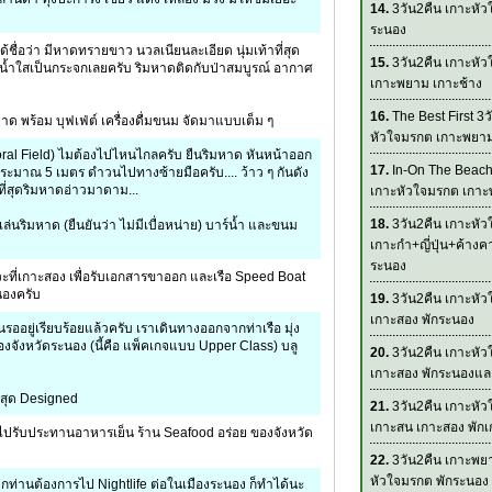
14.
3วัน2คืน เกาะหัว
ระนอง
้ชื่อว่า มีหาดทรายขาว นวลเนียนละเอียด นุ่มเท้าที่สุด
15.
3วัน2คืน เกาะหั
น น้ำใสเป็นกระจกเลยครับ ริมหาดติดกับป่าสมบูรณ์ อากาศ
เกาะพยาม เกาะช้าง
16.
The Best First 3ว
าด พร้อม บุฟเฟ่ต์ เครื่องดื่มขนม จัดมาแบบเต็ม ๆ
หัวใจมรกต เกาะพยา
oral Field) ไมต้องไปไหนไกลครับ ยืนริมหาด หันหน้าออก
17.
In-On The Beach
ะมาณ 5 เมตร ดำวนไปทางซ้ายมือครับ.... ว้าว ๆ กันดัง
ที่สุดริมหาดอ่าวมาดาม...
เกาะหัวใจมรกต เกา
18.
3วัน2คืน เกาะหั
ินเล่นริมหาด (ยืนยันว่า ไม่มีเบื่อหน่าย) บาร์น้ำ และขนม
เกาะกำ+ญี่ปุ่น+ค้างค
ระนอง
วะที่เกาะสอง เพื่อรับเอกสารขาออก และเรือ Speed Boat
ะนองครับ
19.
3วัน2คืน เกาะหั
เกาะสอง พักระนอง
รออยู่เรียบร้อยแล้วครับ เราเดินทางออกจากท่าเรือ มุ่ง
ด ของจังหวัดระนอง (นี้คือ แพ็คเกจแบบ Upper Class) บลู
20.
3วัน2คืน เกาะหั
เกาะสอง พักระนองแ
 สุด Designed
21.
3วัน2คืน เกาะหั
เกาะสน เกาะสอง พัก
่อไปรับประทานอาหารเย็น ร้าน Seafood อร่อย ของจังหวัด
22.
3วัน2คืน เกาะพย
หัวใจมรกต พักระนอง
ท่านต้องการไป Nightlife ต่อในเมืองระนอง ก็ทำได้นะ