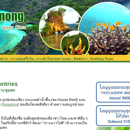
ะพยาม
เกาะสองครึ่งวัน
เกาะหัวใจมรกต+ระนอง
ติดต่อเรา
Building Team
|
|
|
|
ntries
กาะชุมพร
ถูกนักท่องเที่ยว ประเภทดำน้ำตื้น (ชม House Reef) แถบ
บ
Rajaampat
ของอินโดเลยทีเดียว ด้วยความสมบูรณ์ ของ
็นที่เลื่องชื่อ จนดึงดูดนักท่องเที่ยวชาวไทย และชาติอื่น ๆ
 ในทริปนี้ทางเจซีทัวร์ จัดเอา "เกาะนาวโอพี" เข้ามารวมเป็น
ชุมพร