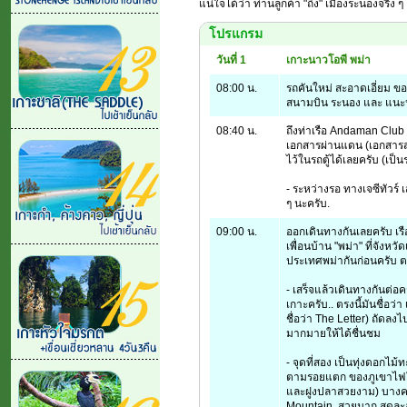
แน่ใจได้ว่า ท่านลูกค้า "ถึง" เมืองระนองจริง ๆ
โปรแกรม
วันที่ 1
เกาะนาวโอพี พม่า
08:00 น.
รถคันใหม่ สะอาดเอี่ยม ขอ
สนามบิน ระนอง และ แนะนำ
08:40 น.
ถึงท่าเรือ Andaman Club พ
เอกสารผ่านแดน (เอกสารสำ
ไว้ในรถตู้ได้เลยครับ (เป็
- ระหว่างรอ ทางเจซีทัวร์
ๆ นะครับ.
09:00 น.
ออกเดินทางกันเลยครับ เรื
เพื่อนบ้าน "พม่า" ที่จังห
ประเทศพม่ากันก่อนครับ ตร
- เสร็จแล้วเดินทางกันต่อค
เกาะครับ.. ตรงนี้มันชื่อ
ชื่อว่า The Letter) ถัดล
มากมายให้ได้ชื่นชม
- จุดที่สอง เป็นทุ่งดอกไม้
ตามรอยแตก ของภูเขาไฟใต
และฝูงปลาสวยงาม) บางครั้
Mountain. สวยมาก สุดละลา