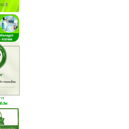
age
▼
การ
ีเลิศ