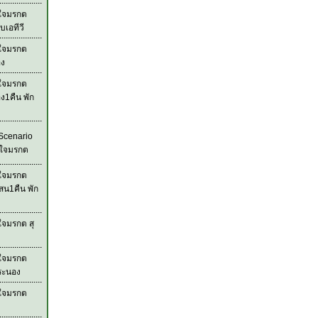
วใจมรกต
บเอทีวี
วใจมรกต
อง
วใจมรกต
ง1คืน พัก
Scenario
วใจมรกต
วใจมรกต
สน1คืน พัก
ใจมรกต สุ
วใจมรกต
ระนอง
วใจมรกต