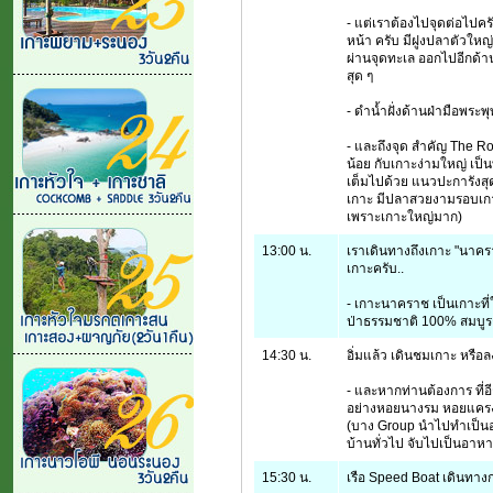
- แต่เราต้องไปจุดต่อไปครั
หน้า ครับ มีฝูงปลาตัวใหญ
ผ่านจุดทะเล ออกไปอีกด้า
สุด ๆ
- ดำน้ำฝั่งด้านฝ่ามือพระ
- และถึงจุด สำคัญ The Roc
น้อย กับเกาะง่ามใหญ่ เป็น
เต็มไปด้วย แนวปะการังส
เกาะ มีปลาสวยงามรอบเกาะ
เพราะเกาะใหญ่มาก)
13:00 น.
เราเดินทางถึงเกาะ "นาครา
เกาะครับ..
- เกาะนาคราช เป็นเกาะที
ป่าธรรมชาติ 100% สมบูรณ์ 
14:30 น.
อิ่มแล้ว เดินชมเกาะ หรื
- และหากท่านต้องการ ที่อ
อย่างหอยนางรม หอยแครง 
(บาง Group นำไปทำเป็นอ
บ้านทั่วไป จับไปเป็นอาหาร
15:30 น.
เรือ Speed Boat เดินทางกลั