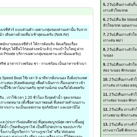
5.
2วัน1คืนเกาะดันกิ้
เกาะหัวใจมรกต
6.
2วัน1คืน Be Islan
หัวใจมรกต นอนเกาะเ
งเจซีทัวร์ แบบส่วนตัว เฉพาะกลุ่มของท่านเท่านั้น รับจาก
 เดินทางด้วยเที่ยวเช้าสุดนะครับ (Nok Air)
7.
2วัน1คืนเกาะหัวใจ
เกาะสน พม่า
นักงานของเจซีทัวร์ ให้การต้อนรับ จัดเตรียมเรื่อง
คัญๆ ได้ยื่นไว้ก่อนล่วงหน้าแล้ว) กระเป๋าใบใหญ่ ฝาก
8.
2วัน1คืนเกาะหัวใจ
นรถ Private บริการเฉพาะกลุ่มของท่าน เท่านั้นนะครับ)
ระนอง
 เสริฟ อาหารว่างพร้อม ชา - กาแฟร้อน เป็นอาหารเช้าเบา
9.
2วัน1คืนเกาะหัวใ
สอง ระนอง พักระนอง
อ Speed Boat ใช้เวลา 9 นาทีจากฝั่งระนอง ถึงฝั่งประเทศ
10.
2วัน1คืนเกาะหัว
วัดเกาะสอง (Kawthaung) เพื่อดำเนินการ เรื่องเอกสาร เข้า
เกาะสน เกาะสอง ผจญ
งนี้ใช้เวลาไม่นานครับ ทุกท่านนั่งรอ บนเรือได้เลยครับ
11.
2วัน1คืนเกาะหัว
รับ.. เราใช้เวลา 1.20 ชั่วโมง ถึงจุดดำน้ำ จุดแรกของ
เกาะสอง ระนอง พักเ
ว่า เกาะจดหมาย (ตั้งชื่อตามภาพยนต์ ที่เคยถ่ายทำบนเกาะ
งไปจากเกาะ จะเป็นแหล่งรวม ทุ่งกัลปังหา และปลานีโม่
12.
2วัน1คืน เกาะหั
เกาะพยาม พักเกาะสน
ทะเล (ประการังอ่อนสีสวย) ที่อุดมสมบูรณ์สุด เพราะขึ้นอยู่
13.
2วัน1คืน เกาะหั
้น้ำ (โขดหินภูเขาไฟ เป็นที่โปรดปราน ของปะการัง
เกาะนาวโอพี พักเกา
งเกาะนี้ถูกเรียกว่า "เกาะภูเขาไฟ" หรือ Volcano
นตา ทุ่งปะการัง เขียว แดง เหลือง ม่วง มีให้ชมเยอะ