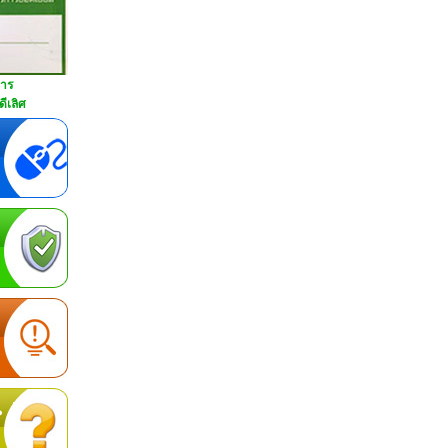
การ
ีเลิศ