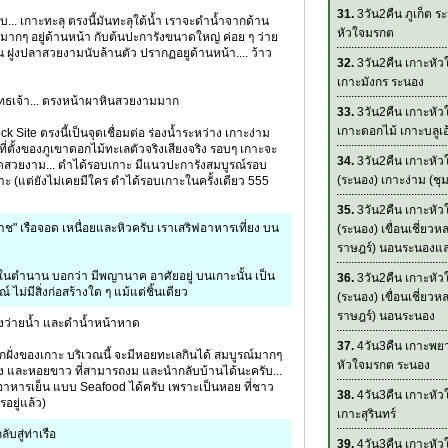
31.
3วัน2คืน ภูเก็ต ร
บ... เกาะทะลุ ตรงนี้มันทะลุใต้น้ำ เราจะดำน้ำจากด้าน
หัวใจมรกต
่มากๆ อยู่ด้านหน้า กับต้นปะการังขนาดใหญ่ ค่อย ๆ ว่าย
น ฝูงปลาสวยงามนับล้านตัว ปรากฏอยูด้านหน้า.... ว้าว
32.
3วัน2คืน เกาะหั
เกาะมังกร ระนอง
พุทธเจ้า... ตรงหน้าผาหินสวยงามมาก
33.
3วัน2คืน เกาะหั
เกาะดอกไม้ เกาะบลูเอ
k Site ตรงนี้เป็นจุดเชื่อมต่อ ร่องน้ำระหว่าง เกาะง่าม
ที่ตั้งของภูเขาดอกไม้ทะเลตัวจริงเสียงจริง รอบๆ เกาะจะ
34.
3วัน2คืน เกาะหั
ุดสวยงาม... ดำได้รอบเกาะ มีแนวปะการังสมบูรณ์รอบ
(ระนอง) เกาะง่าม (ชุ
 (แต่ยังไม่เคยมีใคร ดำได้รอบเกาะในครั้งเดียว 555
35.
3วัน2คืน เกาะหั
ช" เรือจอด เหนื่อยและหิวครับ เราเสริฟอาหารเที่ยง บน
(ระนอง) เขื่อนเชี่ยวหล
ราษฎร์) นอนระนองและ
่ในตำนาน บอกว่า มีพญานาค อาศัยอยู่ บนเกาะนั้น เป็น
36.
3วัน2คืน เกาะหั
ไม่มีสิ่งก่อสร้างใด ๆ แม้แต่ชิ้นเดียว
(ระนอง) เขื่อนเชี่ยวหล
ราษฎร์) นอนระนอง
อลงว่ายน้ำ และดำน้ำหน้าหาด
37.
4วัน3คืน เกาะพย
ีกฝั่งของเกาะ บริเวณนี้ จะมีหอยทะเลกินได้ สมบูรณ์มากๆ
หัวใจมรกต ระนอง
และหอยขาว ที่สามารถงม และนำกลับบ้านได้นะครับ...
าหารเย็น แบบ Seafood ได้ครับ เพราะเป็นหอย ที่ชาว
38.
4วัน3คืน เกาะหั
อยู่แล้ว)
เกาะสุรินทร์
บสู่ท่าเรือ
39.
4วัน3คืน เกาะหั