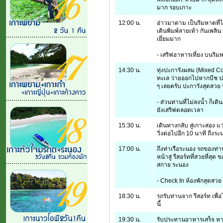
มาก รอบเกาะ
12:00 น.
อ่าวมาดาม เป็นริมหาดที่ได
เดินพิมพ์ลายเท้า กันเพลิ
เยี่ยมมาก
- เสริฟอาหารเที่ยง บนริมห
14:30 น.
ทุ่งปะการังผสม (Mixed C
ทะเล ว่ายออกไปหากบีช ปร
ๆ เลยครับ ปะการังสุดสวย 
- ส่วนท่านที่ไม่ลงน้ำ ก็เด
ยังเสริฟตลอดเวลา
15:30 น.
เดินทางกลับ สู่เกาะสอง แ
วิ่งต่อไปอีก 10 นาที ถึงร
17:00 น.
ถึงท่าเรือระนอง รถของท่าน
หน้าสู่ รีสอร์ทที่สวยที่สุ
สกาย ระนอง
- Check In ห้องพักสุดสวย
18:30 น.
รถรับท่านจาก รีสอร์ท เพื
นี้
19:30 น.
รับประทานอาหารเสร็จ หาก