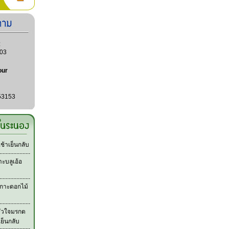
:
03
our
53153
้าเย็นกลับ
ะบลูเอ้อ
กาะดอกไม้
หัวใจมรกต
เย็นกลับ