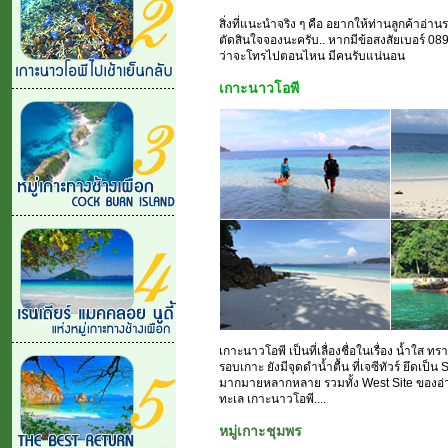
สิ่งที่แนะนำจริง ๆ คือ อยากให้ท่านลูกค้าอ่
ตัดสินใจจองนะครับ.. หากมีข้อสงสัยเบอร์ 08
ว่าจะโทรไปตอนไหน มีคนรับแน่นอน
เกาะนาวโอพี
เกาะนาวโอพี เป็นที่เลื่องชื่อในเรื่อง น้ำใ
รอบเกาะ ยังมีจุดดำน้ำตื้น ที่เจซีทัวร์ ยึดเป
มากมายหลากหลาย รวมทั้ง West Site ของอ่า
ทะเล เกาะนาวโอพี....
หมู่เกาะชุมพร