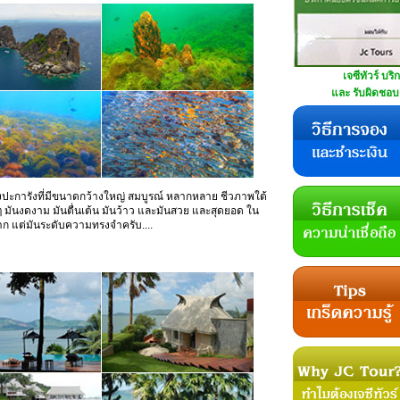
เจซีทัวร์ บริ
และ รับผิดชอบด
ทุ่งปะการังที่มีขนาดกว้างใหญ่ สมบูรณ์ หลากหลาย ชีวภาพใต้
ุด ๆ มันงดงาม มันตื่นเต้น มันว้าว และมันสวย และสุดยอด ใน
าก แต่มันระดับความทรงจำครับ....