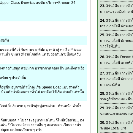
pper Class มีรถพร้อมคนขับ บริการฟรี ตลอด 24
23.
3วัน2คืน เกาะหั
เกาะสน รวมZipline ขั
24.
3วัน2คืน เกาะหั
เกาะนาวโอพี พักระน
25.
3วัน2คืน เกาะหั
อสอร์ท
เกาะนาวโอพี พักระนอ
นาวโอพี1คืน
เจซีทัวร์ รับท่านจากที่พัก มุ่งหน้าสู่ ท่าเรือ Private
่านน้ำ ชุมพร (นั่งรถไกลนิด แต่รับรองกันตรงนี้เลยครับ
26.
3วัน2คืน Dream 
เกาะนาวโอพี เกาะหั
หว่างทางกันสนุก สวยมาก บรรยากาศตอนเช้า และถึงท่าเรือ
27.
3วัน2คืน เกาะหั
ร่อย ๆ ประจำถิ่น
เกาะนาวโอพี พักเกาะ
เกาะสอง1คืน
ื้อชูชีพ อุปกรณ์ดำน้ำลงเรือ Speed Boat แบบส่วนตัว
 มีจุดดำน้ำพิเศษกว่าทั่วไป เลยต้องใช้เรือ ส่วนตัวเท่านั้น
28.
3วัน2คืน เกาะหัว
ราษฎร์ พักระนอง2คืน
at วิ่งเร็วมาก มุ่งหน้าสู่หมู่เกาะง่าม ..ด้านหน้า ดำน้ำ
29.
3วัน2คืน เกาะหั
นอนบนเกาะและนอน
กันแบบสุด ๆ ไม่ว่าจะอยู่นานแค่ไหน ก็ไม่มีเบื่อครับ... ทุ่ง
30.
3วัน2คืน เกาะหั
็นพัน ยังไม่รวม สิ่งสวยงามอื่น ๆ ละลานตา เวียนว่ายน้ำ
ระนอง Local Life
 สนุกและปลอดภัยมากๆ ครับ