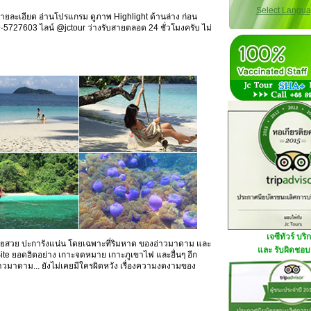
Select Langu
านรายละเอียด อ่านโปรแกรม ดูภาพ Highlight ด้านล่าง ก่อน
9-5727603 ไลน์ @jctour ว่างรับสายตลอด 24 ชั่วโมงครับ ไม่
เจซีทัวร์ บริ
ส ทรายสวย ปะการังแน่น โดยเฉพาะที่ริมหาด ของอ่าวมาดาม และ
และ รับผิดชอบด
็น Site ยอดฮิตอย่าง เกาะจดหมาย เกาะภูเขาไฟ และอื่นๆ อีก
วมาดาม... ยังไม่เคยมีใครผิดหวัง เรื่องความงดงามของ