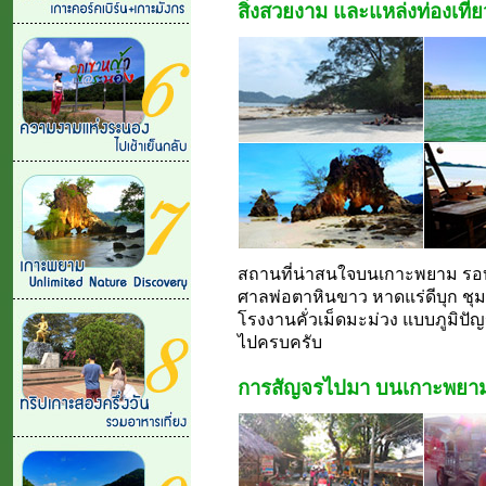
สิ่งสวยงาม และแหล่งท่องเที่ย
สถานที่น่าสนใจบนเกาะพยาม รอ
ศาลพ่อตาหินขาว หาดแร่ดีบุก ชุม
โรงงานคั่วเม็ดมะม่วง แบบภูมิปั
ไปครบครับ
การสัญจรไปมา บนเกาะพยา