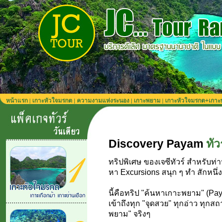
หน้าแรก
เกาะหัวใจมรกต
ความงามแห่งระนอง
เกาะพยาม
เกาะหัวใจมรกต+เกา
|
|
|
|
Discovery Payam
ทั
ทริปพิเศษ ของเจซีทัวร์ สำหรับท่
หา Excursions สนุก ๆ ทำ สักหนึ่ง
นี้คือทริป "ค้นหาเกาะพยาม" (P
เข้าถึงทุก "จุดสวย" ทุกอ่าว ทุกสถ
พยาม" จริงๆ