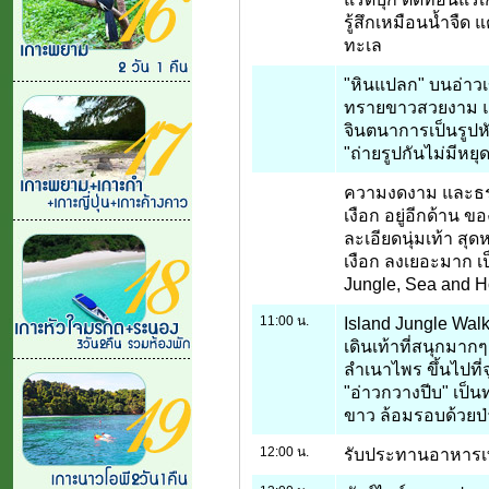
รู้สึกเหมือนน้ำจืด
ทะเล
"หินแปลก" บนอ่าว
ทรายขาวสวยงาม แล
จินตนาการเป็นรูป
"ถ่ายรูปกันไม่มีหยุ
ความงดงาม และธร
เงือก อยู่อีกด้าน 
ละเอียดนุ่มเท้า สุด
เงือก ลงเยอะมาก เป็
Jungle, Sea and Ho
11:00 น.
Island Jungle Wal
เดินเท้าที่สนุกมาก
ลำเนาไพร ขึ้นไปที่จ
"อ่าวกวางปีบ" เป็น
ขาว ล้อมรอบด้วยป
12:00 น.
รับประทานอาหารเท