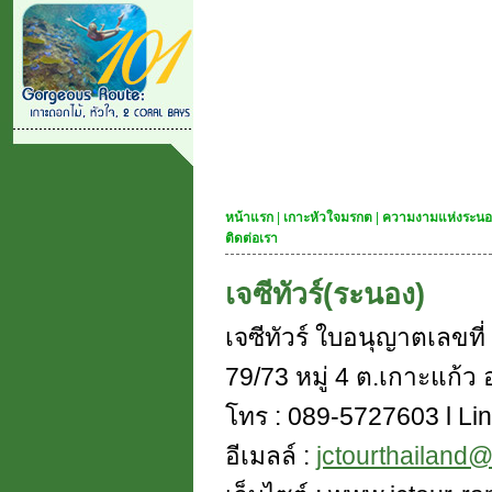
หน้าแรก
|
เกาะหัวใจมรกต
|
ความงามแห่งระนอ
ติดต่อเรา
เจซีทัวร์(ระนอง)
เจซีทัวร์ ใบอนุญาตเลขท
79/73 หมู่ 4 ต.เกาะแก้ว อ
โทร : 089-5727603 l Lin
อีเมลล์ :
jctourthailand