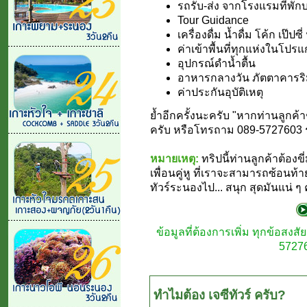
รถรับ-ส่ง จากโรงแรมที่พั
Tour Guidance
เครื่องดื่ม น้ำดื่ม โค้ก เป๊ปซ
ค่าเข้าพื้นที่ทุกแห่งในโปร
อุปกรณ์ดำน้ำตื้น
อาหารกลางวัน ภัตตาคารร
ค่าประกันอุบัติเหตุ
ย้ำอีกครั้งนะครับ "หากท่านลูกค้า
ครับ หรือโทรถาม 089-5727603 ราย
หมายเหตุ:
ทริปนี้ท่านลูกค้าต้องข
เพื่อนคู่หู ที่เราจะสามารถซ้อนท้
ทัวร์ระนองไป... สนุก สุดมันแน่ ๆ ค
ข้อมูลที่ต้องการเพิ่ม ทุกข้อสง
57276
ทำไมต้อง เจซีทัวร์ ครับ?