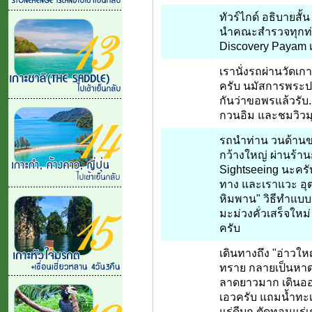
ทัวร์ไกด์ อธิบายสั้
นำคณะสำรวจทุกท่าน
Discovery Payam เร
เรานั่งรถผ่านวัด
ครับ นมัสการพระปร
กันว่าขอพรแล้วรับ..
กวนอิม และชมวิวม
รถนำท่าน วนด้าน
กว้างใหญ่ ผ่านร้า
Sightseeing นะครับ
ทาง และเราแวะ อุต
หิมพาน" วิธีทำแบบ
มะม่วงคั่วเสร็จใหม
ครับ
เดินทางถึง "อ่าวใหญ
ทราย กลายเป็นหาด
ลาดยาวมาก เดินออกไ
เอวครับ แถมน้ำทะเ
แร่ดีบุก ตัดทอนแร