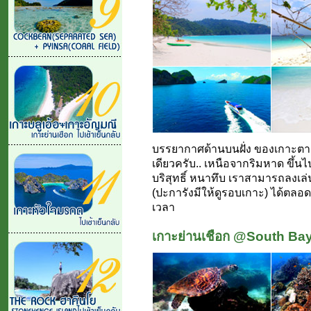
บรรยากาศด้านบนฝั่ง ของเกาะตาฟ
เดียวครับ.. เหนือจากริมหาด ขึ้น
บริสุทธิ์ หนาทึบ เราสามารถลงเ
(ปะการังมีให้ดูรอบเกาะ) ได้ตล
เวลา
เกาะย่านเชือก @South Ba