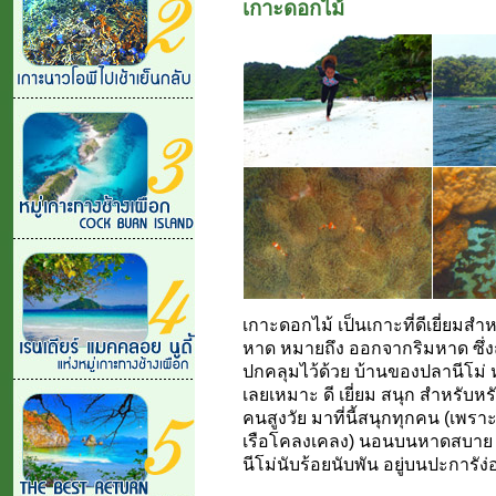
เกาะดอกไม้
เกาะดอกไม้ เป็นเกาะที่ดีเยี่ยม
หาด หมายถึง ออกจากริมหาด ซึ่ง
ปกคลุมไว้ด้วย บ้านของปลานีโม่ หรื
เลยเหมาะ ดี เยี่ยม สนุก สำหรับหรับทุ
คนสูงวัย มาที่นี้สนุกทุกคน (เพรา
เรือโคลงเคลง) นอนบนหาดสบาย แล้
นีโม่นับร้อยนับพัน อยู่บนปะการัง่อ