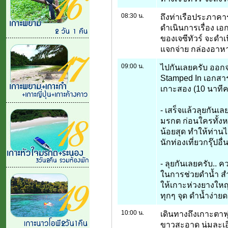
08:30 น.
ถึงท่าเรือประภาคาร 
ดำเนินการเรื่อง เ
ของเจซีทัวร์ จะดำเ
แจกจ่าย กล่องอาหา
09:00 น.
ไปกันเลยครับ ออก
Stamped In เอกสาร 
เกาะสอง (10 นาทีค
- เสร็จแล้วลุยกันเล
มรกต ก่อนใครทั้งห
น้อยสุด ทำให้ท่านได
นักท่องเที่ยวกรุ๊ปอื่น
- ลุยกันเลยครับ.. ค
ในการช่วยดำน้ำ สำห
ให้เกาะห่วงยางใหญ
ทุกๆ จุด ดำน้ำง่าย
10:00 น.
เดินทางถึงเกาะตาฟุ
ขาวสะอาด นุ่มละเอ