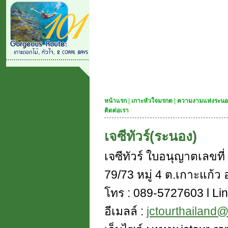
หน้าแรก
|
เกาะหัวใจมรกต
|
ความงามแห่งระนอ
ติดต่อเรา
เจซีทัวร์(ระนอง)
เจซีทัวร์ ใบอนุญาตเลขท
79/73 หมู่ 4 ต.เกาะแก้ว อ
โทร : 089-5727603 l Lin
อีเมลล์ :
jctourthailand