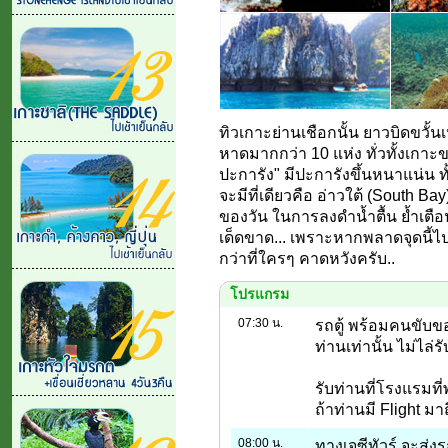
ทิวเกาะย่านเชือกนั้น ยาวบิดขวั้น
หาดมากกว่า 10 แห่ง ทั่วทั้งเกาะ
ปะการัง" มีปะการังขึ้นหนาแน่น ทั้
จะมีที่เดียวคือ อ่าวใต้ (South Ba
ของวัน ในการลงดำน้ำตื้น ย้ำเตือน
เด็ดขาด... เพราะหากพลาดจุดนี้ไป
กว่าที่ใครๆ คาดหวังครับ..
โปรแกรม
07:30 น.
รถตู้ พร้อมคนขับขอ
ท่านเท่านั้น ไม่ไล่
รับท่านที่โรงแรมท
ถ้าท่านมี Flight ม
08:00 น.
ทางเจซีทัวร์ จะส่งร