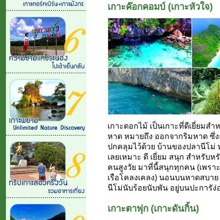
เกาะค๊อกคอมบ์ (เกาะหัวใจ)
เกาะดอกไม้ เป็นเกาะที่ดีเยี่ยม
หาด หมายถึง ออกจากริมหาด ซึ่ง
ปกคลุมไว้ด้วย บ้านของปลานีโม่ หรื
เลยเหมาะ ดี เยี่ยม สนุก สำหรับหรับทุ
คนสูงวัย มาที่นี้สนุกทุกคน (เพรา
เรือโคลงเคลง) นอนบนหาดสบาย แล้
นีโม่นับร้อยนับพัน อยู่บนปะการัง่อ
เกาะตาฟุก (เกาะดันกิ้น)