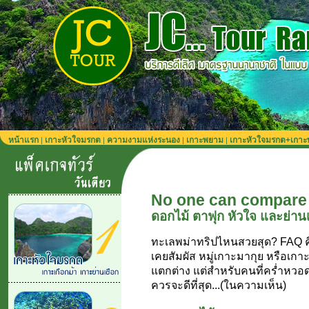
หน้าแรก
เกาะหัวใจมรกต
ความงามแห่งระนอง
เกาะพยาม
เกาะหัวใจมรกต+เกา
|
|
|
|
No one can compare
ดอกไม้ ตาฟุก หัวใจ และย่า
ทะเลพม่าทริปไหนสวยสุด? FAQ คือค
เคยสัมผัส หมู่เกาะมากุย หรือเกาะ
แตกต่าง แต่สำหรับคนที่คร่ำหวอด ก
ควรจะดีที่สุด...(ในความเห็น)