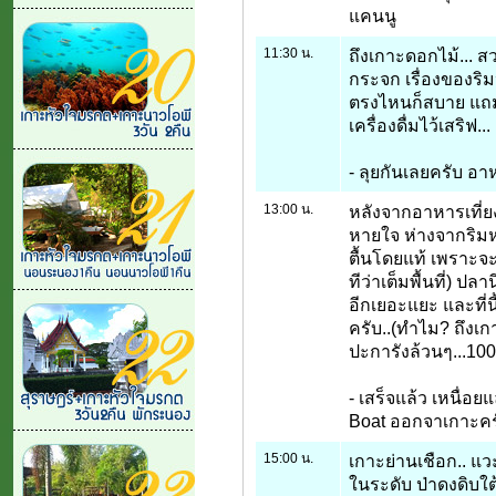
แคนนู
11:30 น.
ถึงเกาะดอกไม้... สว
กระจก เรื่องของริมห
ตรงไหนก็สบาย แถม
เครื่องดื่มไว้เสริฟ...
- ลุยกันเลยครับ อาห
13:00 น.
หลังจากอาหารเที่ย
หายใจ ห่างจากริมห
ตื้นโดยแท้ เพราะจะป
ทีว่าเต็มพื้นที่) ป
อีกเยอะแยะ และที่น
ครับ..(ทำไม? ถึงเก
ปะการังล้วนๆ...100
- เสร็จแล้ว เหนื่อยแ
Boat ออกจาเกาะครับ
15:00 น.
เกาะย่านเชือก.. แว
ในระดับ ป่าดงดิบใต