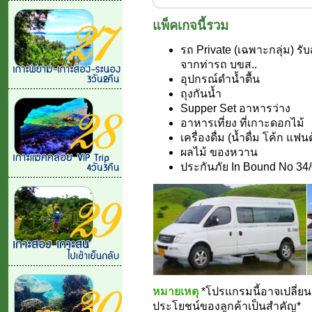
แพ็คเกจนี้รวม
รถ Private (เฉพาะกลุ่ม) ร
จากท่ารถ บขส..
อุปกรณ์ดำน้ำตื้น
ถุงกันน้ำ
Supper Set อาหารว่าง
อาหารเที่ยง ที่เกาะดอกไม้
เครื่องดื่ม (น้ำดื่ม โค้ก แฟน
ผลไม้ ของหวาน
ประกันภัย In Bound No 34
หมายเหตุ
*โปรแกรมนี้อาจเปลี่
ประโยชน์ของลูกค้าเป็นสำคัญ*