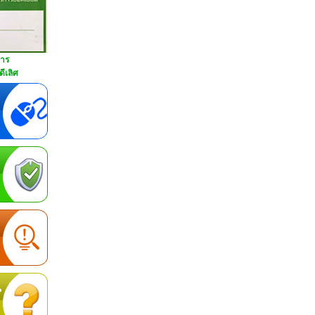
การ
ีเลิศ