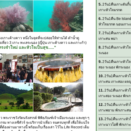
5.
2วัน1คืนเกาะดันกิ้
เกาะหัวใจมรกต
6.
2วัน1คืน Be Islan
หัวใจมรกต นอนเกาะเ
7.
2วัน1คืนเกาะหัวใจ
เกาะค้างคาว หนึ่งในจุดที่จะปล่อยให้ท่านได้ ดำน้ำดู
เกาะสน พม่า
ที่ยว 3 เกาะ ทะเลระนอง (ญี่ปุ่น เกาะค้างคาว และเกาะกำ)
ทรงจำใหม่ และหัวใจเป็นสุข....."
8.
2วัน1คืนเกาะหัวใจ
ระนอง
9.
2วัน1คืนเกาะหัวใ
สอง ระนอง พักระนอง
10.
2วัน1คืนเกาะหัว
เกาะสน เกาะสอง ผจญ
11.
2วัน1คืนเกาะหัว
เกาะสอง ระนอง พักเ
12.
2วัน1คืน เกาะหั
เกาะพยาม พักเกาะสน
าว พระราชวังรัตนรังสรรค์ พิพิธภัณฑ์เจ้าเมืองระนอง และทุก ๆ
13.
2วัน1คืน เกาะหั
 ทางเจซีทัวร์ จะบริการนำเที่ยว จนครบทุกที่ เพื่อให้แน่ใจ
เกาะนาวโอพี พักเกา
ที่ต้องผ่านมาทางนี้ พร้อมเก็บเรื่องเล่า ไว้ใน Life Record เต็ม