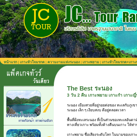
หน้าแรก
เกาะหัวใจมรกต
ความงามแห่งระนอง
เกาะพยาม
เกาะหัวใจมรกต+เกา
|
|
|
|
The Best ระนอง
3 วัน 2 คืน เกาะพยาม เกาะกำ เกาะญี่
ระนอง เมืองสวยที่อยู่รอยต่อของ ทะเลกับภูเข
ระนอง เล็ก ๆ เงียบสงบ ดีอยู่ตลอดเวลา
พื้นที่ฝั่งทะเลระนอง ที่เป็นส่วนของทะเลอันดาม
ทางเที่ยวเกาะ พร้อมทั้งค้างคืนบนเกาะ ให้ท
เกาะพยาม ชื่อเสียงระดับโลก ในนามของเกาะท