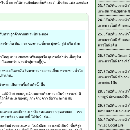
ริปนี้ อยากให้ท่านพักผ่อนเต็มที่ เลยจำเป็นต้องแพง และต้อง
23.
3วัน2คืน เกาะหั
เกาะสน รวมZipline ขั
24.
3วัน2คืน เกาะหั
เกาะนาวโอพี พักระน
อนรับท่านลูกค้าจากสนามบินระนอง
25.
3วัน2คืน เกาะหั
เกาะนาวโอพี พักระนอ
จัดเก็บ สัมภาระ ของท่าน ขึ้นรถ มุ่งหน้าสู่ท่าเรือ ส่วน
นาวโอพี1คืน
26.
3วัน2คืน Dream 
ำใหญ่ แบบ Private พร้อมลูกเรือ อุปกรณ์ดำน้ำ เสื้อชูชีพ
เกาะนาวโอพี เกาะหั
นเลยครับ มุ่งหน้าสู่เกาะญี่ปุ่น
กลางทะเลอันดามัน ริมหาดสวยสะอาดเอี่ยม ทรายขาวน้ำใส
27.
3วัน2คืน เกาะหั
กประเภท..
เกาะนาวโอพี พักเกาะ
เกาะสอง1คืน
้าหาด เป็นการเริ่มต้นดำน้ำตื้น
28.
3วัน2คืน เกาะหัว
ว แต่มีป่าสวยสมบูรณ์ บนเกาะค้างคาว เป็นป่าธรรมชาติ
ราษฎร์ พักระนอง2คืน
กใต้ทะเล ของหมู่เกาะค้างคาว ถือว่างดงาม กับ
ุก
29.
3วัน2คืน เกาะหั
นอนบนเกาะและนอน
.ทะเลรอบ และมีเกาะแยกโดยทะเลแหวก สุดสวยแต่.... เรา
าหารเที่ยง บนเกาะนี้ ใต้ร่มป่าสน....
30.
3วัน2คืน เกาะหั
ระนอง Local Life
่านเดินผ่านทะเลแหวก ไปยังอีกเกาะ และมีเดินป่าขึ้นที่สูง