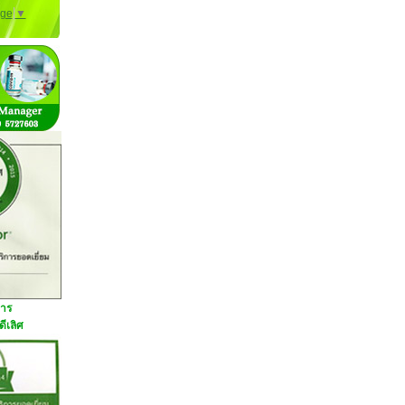
age
▼
การ
ีเลิศ