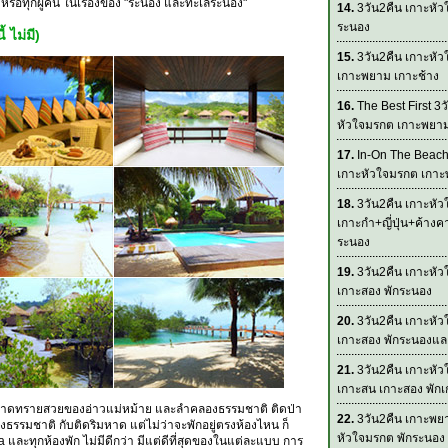
ๆ หรือทุกผู้คน ในเรื่องของ "ระนอง และทะเลระนอง"
14.
3วัน2คืน เกาะหัว
ระนอง
 ไม่มี)
15.
3วัน2คืน เกาะหั
เกาะพยาม เกาะช้าง
16.
The Best First 3ว
หัวใจมรกต เกาะพยา
17.
In-On The Beach
เกาะหัวใจมรกต เกา
18.
3วัน2คืน เกาะหั
เกาะกำ+ญี่ปุ่น+ค้างค
ระนอง
19.
3วัน2คืน เกาะหั
เกาะสอง พักระนอง
20.
3วัน2คืน เกาะหั
เกาะสอง พักระนองแ
21.
3วัน2คืน เกาะหั
เกาะสน เกาะสอง พัก
างหาดทรายสวยของอ่าวแม่หม้าย และลำคลองธรรมชาติ ติดป่า
22.
3วัน2คืน เกาะพย
ธรรมชาติ กับติดริมหาด แต่ไม่ว่าจะพักอยู่ตรงห้องไหน ก็
หัวใจมรกต พักระนอง
และทุกห้องพัก ไม่มีดีกว่า มีแต่ดีที่สุดของในแต่ละแบบ การ