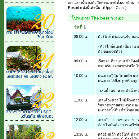
ออกแบบนั้น ลงตัวกับธรรมชาติทั้งสองด้าน... ท
Resort แห่งนี้เท่านั้น...(Upper Class)
โปรแกรม The best ระนอง
วันที่ 1
08:00 น.
ทัวร์ไกด์ พร้อมคนขับ ต้
- ทัวร์ไกด์แนะนำทีมงาน และ
ตัว ของเจซีทัวร์
09:00 น.
เรือท่องเที่ยวแบบ หัวโทงล
ครบครัน ออกจากท่าเรือ ไปกั
10:00 น.
บนเกาะญี่ปุ่น โดดเดี่ยว
บนเกาะ ไร้สิ่งปลูกสร้างทุ
- เล่นน้ำหน้าหาด ดำน้ำหน
11:00 น.
เกาะค้างคาว ไม่มีค้างคา
ริมหาดทรายสวยมาก และโล
ปะการังน้ำตื้น ดำน้ำสุดสน
12:00 น.
เกาะกำ...อ่าวเขาควาย...
ต้องเริ่มต้นด้วยการ เสริฟอ
13:30 น.
หลังอิ่มแล้ว ทัวร์ไกด์ นำท