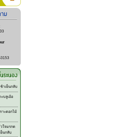
:
03
our
53153
้าเย็นกลับ
ะบลูเอ้อ
กาะดอกไม้
หัวใจมรกต
เย็นกลับ