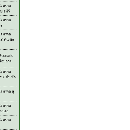
วใจมรกต
บเอทีวี
วใจมรกต
อง
วใจมรกต
ง1คืน พัก
Scenario
วใจมรกต
วใจมรกต
สน1คืน พัก
ใจมรกต สุ
วใจมรกต
ระนอง
วใจมรกต