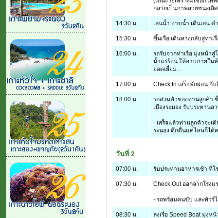
(เดินง่ายเพราะมีเชือกให้พ
กลายเป็นภาพสวยชนะเลิศ ด
14:30 น.
เล่นน้ำ อาบน้ำ เดินเล่น 
15:30 น.
ขึ้นเรือ เดินทางกลับสู่ท่าเร
16:00 น.
รถรับจากท่าเรือ มุ่งหน้าสู่
น้ำแร่ร้อน ให้อาบภายในห้
ยอดเยี่ยม...
17:00 น.
Check In เสร็จพักผ่อน 
18:00 น.
รถส่วนตัวของท่านลูกค้า ซึ
เมืองระนอง รับประทานอาหา
- เสร็จแล้วท่านลูกค้าจะเดิน
ระนอง ดึกดื่นแค่ไหนก็ได้คร
วันที่ 2
07:00 น.
รับประทานอาหารเช้า ที่
07:30 น.
Check Out ออกจากโรงแรมท
- รถพร้อมคนขับ และทัวร์ไกด
08:30 น.
ลงเรือ Speed Boat มุ่งหน