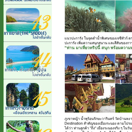
แนวปะการัง ในจุดดำน้ำพิเศษของเจซีทัวร์ ตรง
ปะการัง เพิ่มความสนุกสนาน และสีสันของการเ
"ท่าน มาเที่ยวทริปนี้ สนุก พร้อมความ
ภูเขาหญ้า น้ำพุร้อนรักษะวารินทร์ วัดบ้านหง
Destination สำคัญของเมืองระนอง ตามโปรแกรม
ได้ว่า ท่านลูกค้า "ถึง" เมืองระนองจริง ๆ ในวัน