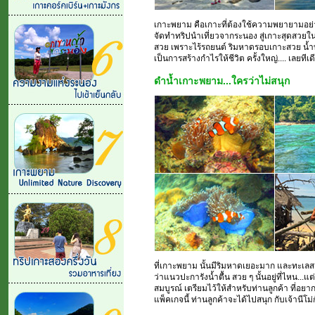
เกาะพยาม คือเกาะที่ต้องใช้ความพยายามอย่าง
จัดทำทริปนำเที่ยวจากระนอง สู่เกาะสุดสวยใ
สวย เพราะไร้รถยนต์ ริมหาดรอบเกาะสวย น้ำท
เป็นการสร้างกำไรให้ชีวิต ครั้งใหญ่.... เลยทีเด
ดำน้ำเกาะพยาม...ใครว่าไม่สนุก
ที่เกาะพยาม นั้นมีริมหาดเยอะมาก และทะเลส
ว่าแนวปะการังน้ำตื้น สวย ๆ นั้นอยู่ที่ไหน..
สมบูรณ์ เตรียมไว้ให้สำหรับท่านลูกค้า ที่อยา
แพ็คเกจนี้ ท่านลูกค้าจะได้ไปสนุก กับเจ้านีโม่ก