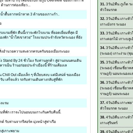
ยุง ไม่ลำบาก) เพื่อขึ้นไปถ่ายรูป Overview ของเกาะกำ ที่
31.
3วัน2คืน ภูเก็ต ร
้านการท่องเที่ยว...
หัวใจมรกต
ดำน้ำตื้นจากหน้าหาด 3 ด้านของเกาะกำ..
32.
3วัน2คืน เกาะหั
ือ
เกาะมังกร ระนอง
โรงแรมที่พัก คืนนี้เราจะพักโรงแรม ที่ยอดเยี่ยมที่สุด มี
33.
3วัน2คืน เกาะหั
องพัก "น้ำใสเขาสวย" โรงแรมประจำจังหวัดระนอง ที่ยัง
เกาะดอกไม้ เกาะบลูเอ
34.
3วัน2คืน เกาะหั
กับสิ่งอำนวยความสะดวกครบครันของเมืองระนอง
(ระนอง) เกาะง่าม (ชุ
่ง Stand By 24 ชั่วโมง รับท่านลูกค้า สู่ย่านถนนคนเดิน
35.
3วัน2คืน เกาะหั
รเย็น ร้านอร่อยประจำเมืองนี้ ที่ร้านเคียงเล
(ระนอง) เขื่อนเชี่ยวหล
ราษฎร์) นอนระนองและ
 Chill Out เมืองเล็ก ๆ ที่เงียบสงบ แต่มีเสน่ห์ ของเมือง
ับ เสร็จแล้ว รถรับท่านเดินทางกลับสู่ที่พัก
36.
3วัน2คืน เกาะหั
(ระนอง) เขื่อนเชี่ยวหล
ราษฎร์) นอนระนอง
37.
4วัน3คืน เกาะพย
โรงแรม
หัวใจมรกต ระนอง
ี่พัก เราจะไปนอนบนเกาะกันครับคืนนี้.
38.
4วัน3คืน เกาะหั
์ รับท่านจากรีสอร์ท มุ่งหน้าสู่ท่าเรือ
เกาะสุรินทร์
้าสู่เกาะพยาม
39.
4วัน3คืน เกาะหั