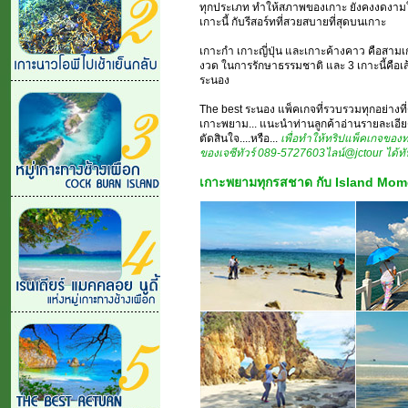
ทุกประเภท ทำให้สภาพของเกาะ ยังคงงดงาม
เกาะนี้ กับรีสอร์ทที่สวยสบายที่สุดบนเกาะ
เกาะกำ เกาะญี่ปุ่น และเกาะค้างคาว คือสามเกา
งวด ในการรักษาธรรมชาติ และ 3 เกาะนี้คือเ
ระนอง
The best ระนอง แพ็คเกจที่รวบรวมทุกอย่างที่ดี
เกาะพยาม... แนะนำท่านลูกค้าอ่านรายละเอียด
ตัดสินใจ....หรือ...
เพื่อทำให้ทริปแพ็คเกจของท่า
ของเจซีทัวร์ 089-5727603ไลน์@jctour ได้ทั
เกาะพยามทุกรสชาด กับ Island Mom