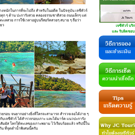
หนักในการที่จะไปถึง สำหรับในอดีต ในปัจจุบัน เจซีทัวร์
นทุก ๆ ด้าน ปะการังสวย คลองธรรมชาติสวย ถนนเล็กๆ แต่
ะเลสวย การใช้เวลาอยู่บนรีสอร์ทสวยๆ สบาย ๆ ถือว่า
ียว
เจซีทัวร์ บริ
และ รับผิดชอบด
วยรอบ จนยากอย่างยิ่งที่ใครจะสามารถ สำรวจเจอได้ง่าย ๆ
.แต่กับเจซีทัวร์ ได้สำรวจรอบเกาะ และได้มาร์ค แนวปะการัง
กสัมผัส โลกใต้ทะเลของเกาะพยาม ไว้เรียบร้อยแล้ว ทริปนี้ใน
ัน ที่จุดดำน้ำพิเศษนี้ครับ