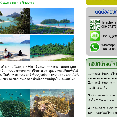
่ปุ่น..และเกาะค้างคาว
Telephone
089 57276
Line:
@jct
Whatsapp:
+66 84 80
เกาะค้างคาว ในฤดูกาล High Season (ตุลาคม - พฤษภาคม)
้ำมีความหลากหลาย ทางชีวภาพ สวยสุดงดงาม เทียบชั้นได้
1.
เกาะหัวใจมรกตไปเช
ง ในเรื่องของธรรมชาติ ที่สมบูรณ์กว่า เพราะแต่ละเกาะไร้สิ่ง
ไป ทะเลแหวก ของเกาะกำตก นั้นถือว่าสวยที่สุดในประเทศไทย
2.
เกาะหัวใจมรกต เกา
ไปเช้าเย็นกลับ
3.
Gorgeous Route เ
หัวใจ 2 Coral Bays
4.
เกาะเกือกม้า เกาะ
เกาะย่านเชือก ไปเช้า