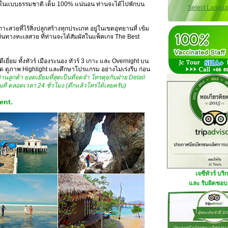
ในแบบธรรมชาติ เต็ม 100% แน่นอน ท่านจะได้ไปพักบน
Select Langu
ะสวยที่ไร้สิ่งปลูกสร้างทุกประเภท อยู่ในเขตอุทยานที่ เข้ม
ส้นทางทะเลสวย ที่ท่านจะได้สัมผัสในแพ็คเกจ The Best
เยี่ยม ทั้งทัวร์ เมืองระนอง ทัวร์ 3 เกาะ และ Overnight บน
 ดูภาพ Highlight และศึกษาโปรแกรม อย่างไม่เร่งรีบ ก่อน
นลูกค้า ยอดเยี่ยมที่สุดเป็นที่จดจำ โทรคุยกับฝ่าย Detail
นที ตลอดเวลา 24 ชั่วโมง (ดึกแล้วโทรได้เลยครับ)
ent.
เจซีทัวร์ บริ
และ รับผิดชอบด