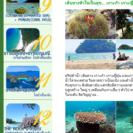
เส้นทางหัวใจเป็นสุข... เกาะกำ เกาะญี
ทริปดำน้ำ เส้นทาง เกาะกำ เกาะญี่ปุ่น และ
น้ำใส ทะเลสวย ริมหาดขาวเป็นแป้ง และดำน
กับทุกเกาะ ฝั่งอันดามัน แต่กลับมีความแตกต่า
ปลูกสร้าง ใหญ่ ๆ เหมือนกับเกาะอื่น ๆ ทั่ว
ในระดับ จิตวิญญาณ ..