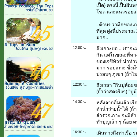
เป็ด) ตรงนี้เป็นผื
โขด และแนวรอยแตก 
- ด้านขวามือของเก
ที่สุด ฝูงนี้ประมาณ
มาก..
12:00 น.
ถึงเกาะยอ ...เราจ
กัน แต่ในขณะที่ทาง
ของเจซีทัวร์ นำท่
มาก รอบเกาะ ซึ่งม
ปรอบๆ ภูเขา (ถ้าไม
12:30 น.
ถึงเวลา "กินปูห้อย
(ย้ำว่าสดจริงๆ) "ปูม
14:30 น.
หลังจากอิ่มแล้ว เร
ดำน้ำว่ายน้ำได้ (ถ้
สำรวจเกาะ จะมีสำน
ทำบุญเล็ก ๆ น้อย ต
16:30 น.
เดินทางถึงท่าเรือ ร