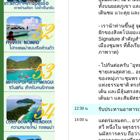
ทั้งบนยอดภูเขา แล
เดินชม แวะคุย แล
- เรานำท่านขึ้นสู่ จ
ยักของสิงคโปเยอะเ
Signature สำคัญสำ
เมืองชุมพร ที่ตั้งเ
ภาพวาด)
- ไปกันต่อครับ "อุ
ชายเลนสุดสวย... อย
ของหมุ่เกาะชุมพร
แห่งธรรมชาติ ตรงนี
เต้น และมีลุ้นตรง
เต้นมา และสัมผัสธร
12:30 น.
รับประทานอาหารเที
14:00 น.
แดดร่มลมตก... อา
สวี หนึ่งใน จตุรธรร
นมัสการครบ ถือว่