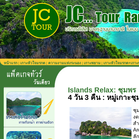
หน้าแรก
เกาะหัวใจมรกต
ความงามแห่งระนอง
เกาะพยาม
เกาะหัวใจมรกต+เกา
|
|
|
|
Islands Relax: ชุมพร
4 วัน 3 คืน : หมู่เกาะช
ชุ
งด
สำ
Ar
ลั