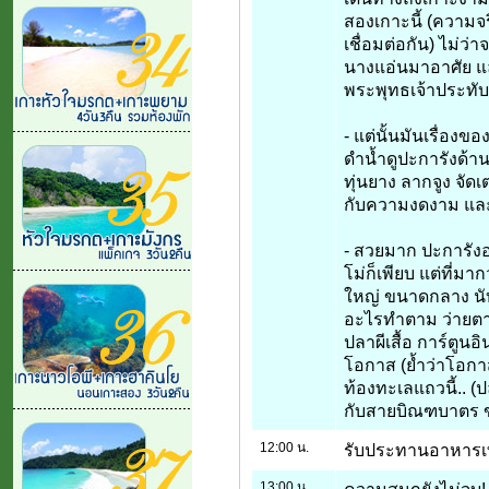
สองเกาะนี้ (ความจริง
เชื่อมต่อกัน) ไม่
นางแอ่นมาอาศัย และ
พระพุทธเจ้าประทั
- แต่นั้นมันเรื่องขอ
ดำน้ำดูปะการังด้านล
ทุ่นยาง ลากจูง จัดเ
กับความงดงาม และ
- สวยมาก ปะการังอ
โม่ก็เพียบ แต่ที่ม
ใหญ่ ขนาดกลาง นับ
อะไรทำตาม ว่ายตา
ปลาผีเสื้อ การ์ตูนอิ
โอกาส (ย้ำว่าโอกา
ท้องทะเลแถวนี้.. 
กับสายบิณฑบาตร ข
12:00 น.
รับประทานอาหารเที
13:00 น.