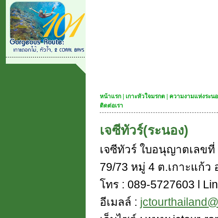
หน้าแรก
|
เกาะหัวใจมรกต
|
ความงามแห่งระนอ
ติดต่อเรา
เจซีทัวร์(ระนอง)
เจซีทัวร์ ใบอนุญาตเลขท
79/73 หมู่ 4 ต.เกาะแก้ว อ
โทร : 089-5727603 l Lin
อีเมลล์ :
jctourthailand