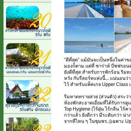
"ดีที่สุด" แม้มันจะเป็นหนึ่งในค่า
มองก็ตาม แต่ที่ ซาร่าห์ บีชฟรอน
ยังดีที่สุด สำหรับการพักร้อน ริมทะ
หวัง กับรีสอร์ทแห่งนี้... แน่นอนว่า
ไว้ สำหรับแพ็คเกจ Upper Class เท
ริมหาดทรายสวย (ส่วนตัว) สระว่า
ห้องพักสะอาดเอี่ยมที่ได้รับการด
Top Hygiene (ไร้ฝุ่น ไร้กลิ่น 
กว่าแล้ว ยังดีกว่า มีระดับกว่า น
จากที่ไหน ๆ ในชุมพร..(เฉพาะ Upp