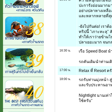
ความสนุกยังไม่จบ! ม
ปะการังอ่อนมากม
อย่างปลาหางเหลือง
และหลากหลายที่สุด
-ยังไปกันต่อ! เราต
ทริปนี้ "เกาะทะลุ" 
ทำให้เราว่ายข้ามไ
ปลาเยอะมาก จนกลา
16:30 น.
เรือ Speed Boat นำ
รถคันเดิมนำท่านเดิน
17:00 น.
Relax ที่ Resort คร
18:00 น.
รถรับท่านมุ่งหน้า ส
และรับประทานอาหา
Nightlight นานเท่าไ
ใช้ครับ"