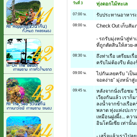
วันที่ 3
ทุ่งดอกไม้ทะเล
07:00 น.
รับประทานอาหารเ
08:00 น.
Check Out เก็บสัม
- รถรับมุ่งหน้าสู่ท่
ที่ถูกตัดสินให้สวย
08:30 น.
ถึงท่าเรือ เตรียมเร
ครับไม่ต้องรีบ ต้อง
09:00 น.
ไปกันเลยครับ "เป็น
จอดง่าย" มุ่งหน้าสู
09:45 น.
หลังจากนั่งเรือชม 
เวียงกันแล้ว เราก็
ลงน้ำจากข้างเรือค
พลาด ทุ่งแห่งปะกา
เหมือนฝูงผึ้ง... คว
อินโดนีเซีย เท่านั้
- เสร็จแล้วเราไปลุ