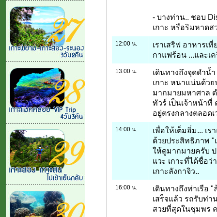
- บางท่าน.. ชอบ Di
เกาะ หรือริมหาด
12:00 น.
เราเสริฟ อาหารเที
กาแฟร้อน ...และเครื
13:00 น.
เดินทางถึงจุดดำน้ำ
เกาะ หนาแน่นด้วย
มากมายมหาศาล ดำน
ทัวร์ เป็นเจ้าหน้า
อยู่ตรงกลางตลอดเว
14:00 น.
เพื่อให้เต็มอิ่ม... 
ด้วยประสิทธิภาพ "เ
ให้ดูมากมายครับ ปร
แวะ เกาะที่ได้ชื่อ
เกาะลังกาจิว..
16:00 น.
เดินทางถึงท่าเรือ "ล
เสร็จแล้ว รถรับท่านม
สวยที่สุดในชุมพร ค