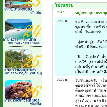
โปรแกรม
วันที่ 1
หมู่เกาะสุมาตรา ช
08:00 น.
รถ Private เฉพาะกร
ชุมพร ที่ท่ารถทัวร
ดำน้ำกันเลยครับ..
- มุ่งหน้าสู่ท่าเรือ
ท่าเรือ มี Breakfa
- Tour Guide ดำน้ำ
การใช้ อุปกรณ์ดำน้ำ
แต่คนที่รู้ กับคนที่
เป็นฝ่ามือ กับหลังมื
09:00 น.
ไปกันเลยครับ... เ
ของเจซีทัวร์ ใช้เว
ต้องหยุดดำน้ำกันคร
สวยมากๆ และมีปะกา
สู่ระดับความลึก 8
ความหลากหลาย จะ