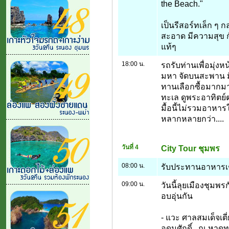
the Beach."
เป็นรีสอร์ทเล็ก ๆ
สะอาด มีความสุข 
แท้ๆ
18:00 น.
รถรับท่านเพื่อมุ่ง
มหา จัดบนสะพาน มี
ทานเลือกซื้อมากมา
ทะเล ดูพระอาทิตย์ตก
มื้อนี้ไม่รวมอาหา
หลากหลายกว่า....
วันที่ 4
City Tour ชุมพร
08:00 น.
รับประทานอาหารเ
09:00 น.
วันนี้ลุยเมืองชุมพ
อบอุ่นกัน
- แวะ ศาลสมเด็จเต
อุดมศักดิ์.. ณ หาด