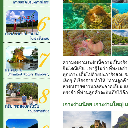
ความงดงามระดับนี้ความเป็นจริงแ
อินโดนีเซีย... หารู้ไม่ว่า ที่ทะเล
ทุกเกาะ เต็มไปด้วยปะการังสวย ระบ
เล็กๆ ที่เรียงราย ทำให้ "ท่านลูก
หาดทรายขาวนวลสะอาดเอียม และน
ทรงจำ ที่ท่านลูกค้าจะบันทึกไว้อีก
เกาะง่ามน้อย เกาะง่ามใหญ่