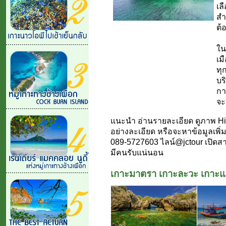
เล
สำ
ต้
ใน
เม
ทุ
บร
กา
จะ
แนะนำ อ่านรายละเอียด ดูภาพ Hi
อย่างละเอียด หรือจะหาข้อมูลเพิ
089-5727603 ไลน์@jctour เปิดสาย
มีคนรับแน่นอน
เกาะมาตรา เกาะละวะ เกาะแ